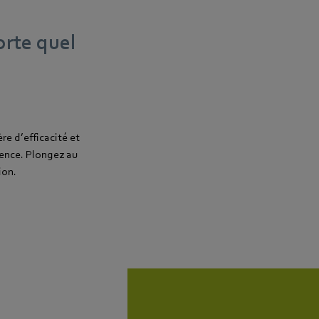
orte quel
re d’efficacité et
rence. Plongez au
ion.