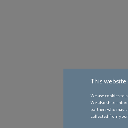
This website
We use cookies to pe
We also share inform
partners who may co
collected from your 