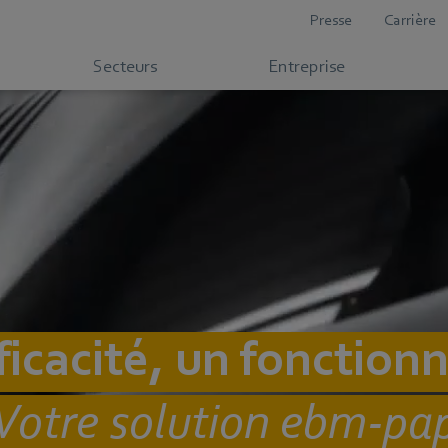
Presse
Carrière
Secteurs
Entreprise
icacité, un fonction
! Votre solution ebm-pa