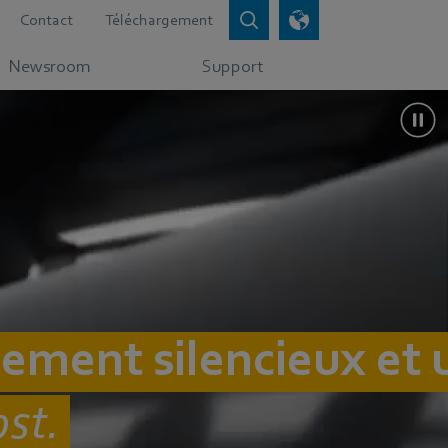
Contact
Téléchargement
Newsroom
Support
nement silencieux et 
pst.