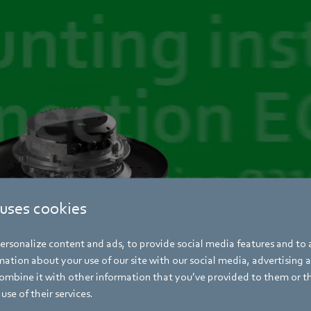
 uses cookies
rsonalize content and ads, to provide social media features and to a
ation about your use of our site with our social media, advertising 
mbine it with other information that you’ve provided to them or t
use of their services.