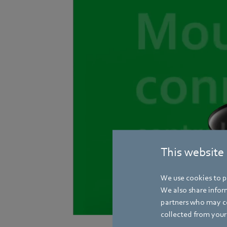
This website
We use cookies to pe
We also share inform
partners who may co
collected from your 