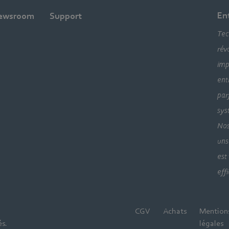
En
ewsroom
Support
Tec
rév
imp
ent
par
sys
Nos
uns
est
eff
CGV
Achats
Mention
és.
légales