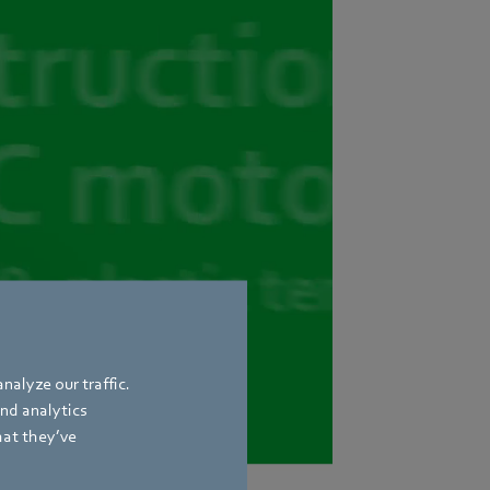
nalyze our traffic.
and analytics
hat they’ve