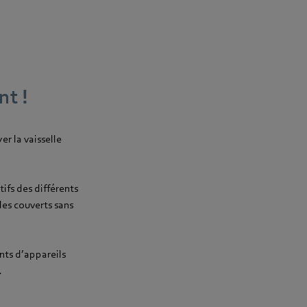
nt !
r la vaisselle
ifs des différents
 des couverts sans
nts d’appareils
.