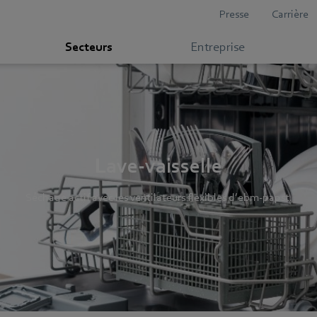
Presse
Carrière
Secteurs
Entreprise
Lave-vaisselle
Séchage actif avec les ventilateurs flexibles d’ebm-papst.