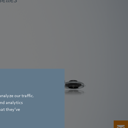
VBS 150
nalyze our traffic.
and analytics
hat they’ve
En savoir plus