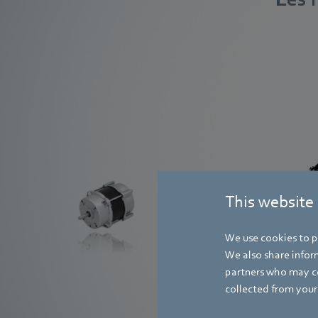
Moteurs EC
This website
We use cookies to pe
We also share inform
partners who may co
En savoir plus
collected from your 