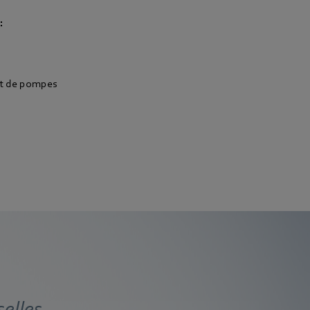
:
et de pompes
selles