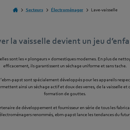
Secteurs
Électroménager
Lave-vaisselle
er la vaisselle devient un jeu d’enfa
selles sont les « plongeurs » domestiques modernes. En plus de nettoye
efficacement, ils garantissent un séchage uniforme et sans tache.
d’ebm-papst sont spécialement développés pour les appareils respect
ermettent ainsi un séchage actif et doux des verres, de la vaisselle et
formation de gouttes.
rtenaire de développement et fournisseur en série de tous les fabrica
électroménagers renommés, ebm-papst lance les tendances du futur