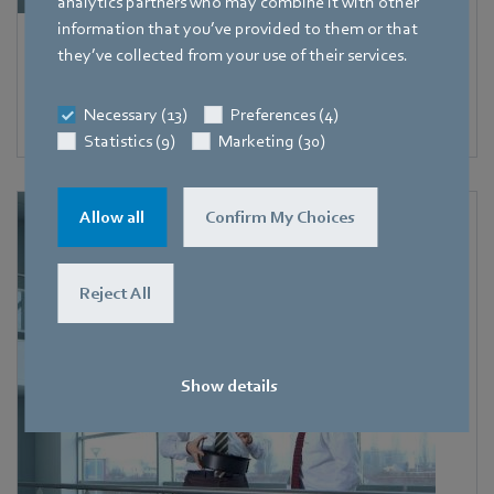
analytics partners who may combine it with other
information that you’ve provided to them or that
Support commercial
they’ve collected from your use of their services.
Vous souhaitez contacter un commercial proche de chez
Necessary (13)
Preferences (4)
vous.
Statistics (9)
Marketing (30)
Allow all
Confirm My Choices
Reject All
Show details