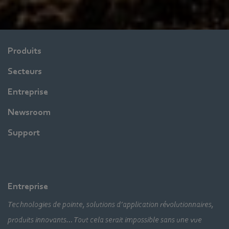
Produits
Secteurs
Entreprise
Newsroom
Support
Entreprise
Technologies de pointe, solutions d’application révolutionnaires,
produits innovants… Tout cela serait impossible sans une vue