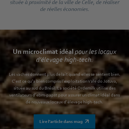
située à proximité de la ville de Celle, de réaliser
de réelles économies.
Un microclimat idéal
pour les locaux
d’élevage high-tech.
Les vaches donnent plus de lait quand elles se sentent bien.
C’est ce qu’a bien compris l’exploitation Vale do Jotuva,
située au sud du Brésil. La société Ordemilk utilise des
ventilateurs d’ebm‑papst pour assurer un climat idéal dans
de nouveaux locaux d’élevage high-tech.
Lire l'article dans mag