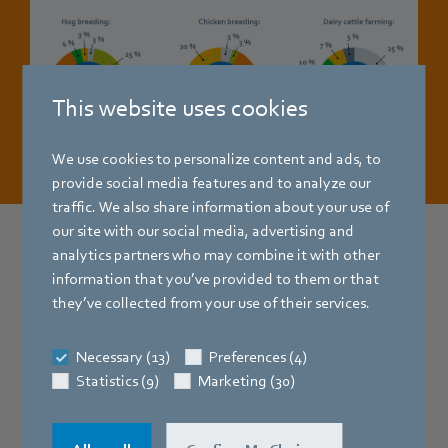
This website uses cookies
We use cookies to personalize content and ads, to
provide social media features and to analyze our
traffic. We also share information about your use of
our site with our social media, advertising and
analytics partners who may combine it with other
Aperçu des principaux avantages des
information that you’ve provided to them or that
they’ve collected from your use of their services.
ventilateurs EC d’ebm‑papst :
Necessary (13)
Preferences (4)
Grande robustesse
grâce à une protection
Statistics (9)
Marketing (30)
anticorrosion de grande qualité de toutes les parties
métalliques