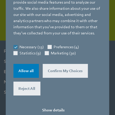
Vous pouvez télécharger ici nos conditions de
provide social media features and to analyze our
vente à jour :
traffic. We also share information about your use of
our site with our social media, advertising and
Conditions générales de vente [PDF] - 77,89KB
analytics partners who may combine it with other
information that you’ve provided to them or that
they’ve collected from your use of their services.
Necessary (13)
Preferences (4)
Produits
Statistics (9)
Marketing (30)
Secteurs
Allow all
Confirm My Choices
Entreprise
Newsroom
Reject All
Support
Show details