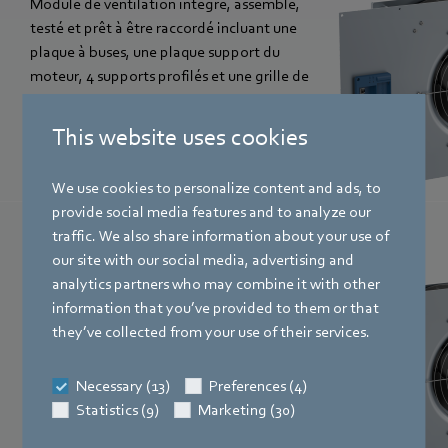
Module de ventilation intégré, assemblé,
testé et prêt à être raccordé incluant une
plaque à buses, une plaque support du
moteur, 4 supports profilés et une grille de
protection.
This website uses cookies
We use cookies to personalize content and ads, to
provide social media features and to analyze our
traffic. We also share information about your use of
K3G avec MODBUS/DCI
our site with our social media, advertising and
analytics partners who may combine it with other
Module de ventilation intégré, assemblé,
information that you’ve provided to them or that
testé et prêt à être raccordé avec commande
they’ve collected from your use of their services.
MODBUS/DCI.
Necessary (13)
Preferences (4)
Statistics (9)
Marketing (30)