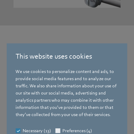
Sonde extérieure LA+
This website uses cookies
Sonde de qualité de l’air pour la mesure de la qualité de
l’air COV, du CO2, de la température et de l’humidité de
We use cookies to personalize content and ads, to
l’air en extérieur avec 2 sorties 0 – 10 V. Les modèles LCD
provide social media features and to analyze our
avec rétroéclairage RGB possèdent un couvercle
traffic. We also share information about your use of
transparent.
our site with our social media, advertising and
analytics partners who may combine it with other
LA+ CO2+VOC LCD temp_rH RS485 Modbus −
information that you’ve provided to them or that
Thermokon Sensortechnik GmbH
they’ve collected from your use of their services.
Necessary (13)
Preferences (4)