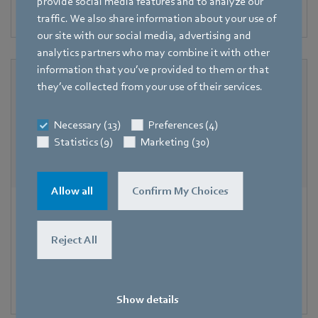
provide social media features and to analyze our
intégrée du débit pour la ventilation de l’habitat.
traffic. We also share information about your use of
our site with our social media, advertising and
analytics partners who may combine it with other
information that you’ve provided to them or that
they’ve collected from your use of their services.
Necessary (13)
Preferences (4)
Statistics (9)
Marketing (30)
Allow all
Confirm My Choices
HyBlade
Reject All
Avec Hyblade®, une structure hybride innovante et
unique à ce jour pour les pales de ventilateur, ebm-papst
définit une nouvelle norme en matière de grands
ventilateurs axiaux.
Show details