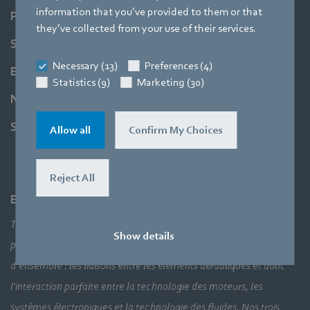
information that you’ve provided to them or that
Produits
they’ve collected from your use of their services.
Secteurs
Necessary (13)
Preferences (4)
Entreprise
Statistics (9)
Marketing (30)
Newsroom
Support
Allow all
Confirm My Choices
Reject All
Entreprise
Technologies de pointe, solutions d’application révolutionnaires,
Show details
produits innovants… Tout cela serait impossible sans une vue
d’ensemble : les liaisons entre les éléments aérauliques et donc
l'interaction parfaite entre la technologie des moteurs, les
systèmes électroniques et la technologie des fluides. Nos trois