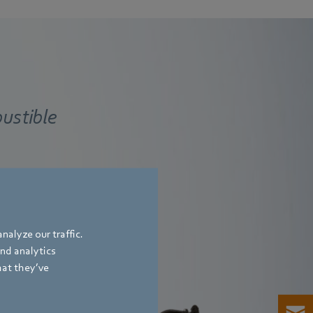
ustible
nalyze our traffic.
Ventilateurs de brûleur à
and analytics
kW
hat they’ve
flamme bleue