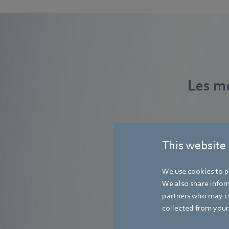
Les me
This website
We use cookies to pe
We also share inform
AxiForce
partners who may co
collected from your 