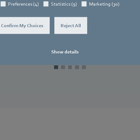
Incroyablement compacts, silencieux e
Preferences (4)
Statistics (9)
Marketing (30)
efficaces.
Confirm My Choices
Reject All
En savoir plus
Show details