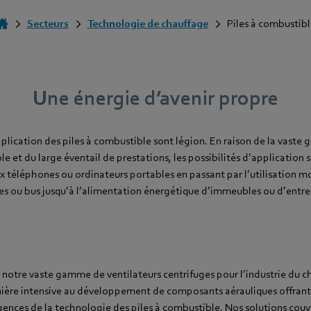
Secteurs
Technologie de chauffage
Piles à combustibl
Une énergie d’avenir propre
lication des piles à combustible sont légion. En raison de la vast
le et du large éventail de prestations, les possibilités d’application s
ux téléphones ou ordinateurs portables en passant par l’utilisation mo
es ou bus jusqu’à l’alimentation énergétique d’immeubles ou d’entre
e notre vaste gamme de ventilateurs centrifuges pour l’industrie du c
nière intensive au développement de composants aérauliques offran
ences de la technologie des piles à combustible. Nos solutions co