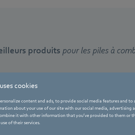
illeurs produits
pour les piles à comb
 uses cookies
rsonalize content and ads, to provide social media features and to a
ation about your use of our site with our social media, advertising 
RadiMix jusqu'à 150 
mbine it with other information that you’ve provided to them or t
use of their services.