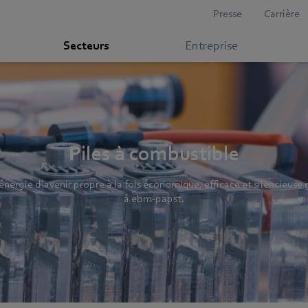
Presse
Carrière
Secteurs
Entreprise
Piles à combustible
énergie d’avenir propre à la fois économique, efficace et silencieuse 
à ebm-papst.