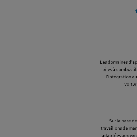
Les domaines d’app
piles à combustib
l’intégration a
voitur
Sur la base d
travaillons de ma
adaptées aux exig