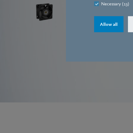
Necessary (13)
avec la nouvelle série de ventilateurs
compacts AxiForce.
Allow all
En savoir plus