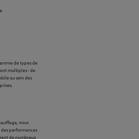
e
e gamme de types de
ont multiples : de
bile au sein des
prises.
hauffage, nous
t des performances
uvrent de nombreux