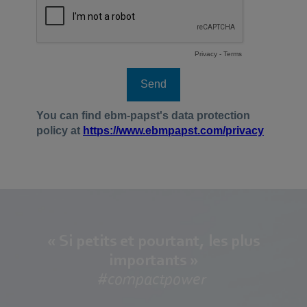
« Si petits et pourtant, les plus
importants »
#compactpower