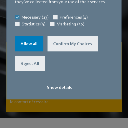
they’ve collected from your use of their services.
Necessary (13)
Preferences (4)
Statistics (9)
Marketing (30)
Allow all
Confirm My Choices
Boum !
Reject All
Envisagez clairement votre avenir avec cet appareil grâce
à ses mesures conformes aux normes et à sa
documentation limpide. Ses ports intelligents
Show details
(entrée/sortie [I/O] configurables) et ses interfaces
(RS 485 MODBUSRTU/MODBUS V6) vous assurent tout
le confort nécessaire.