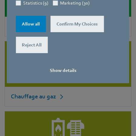
Statistics (9)
Marketing (30)
Allow all
Confirm My Choices
Pompes à chaleur
Reject All
Show details
Chauffage au gaz