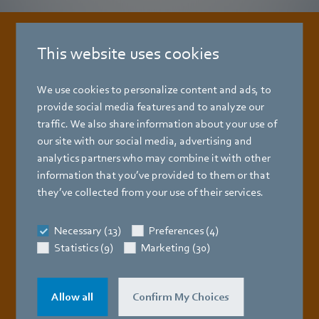
This website uses cookies
Brochure actuelle
pour les lave-
vaisselles commerciaux
We use cookies to personalize content and ads, to
provide social media features and to analyze our
traffic. We also share information about your use of
our site with our social media, advertising and
analytics partners who may combine it with other
information that you’ve provided to them or that
they’ve collected from your use of their services.
Necessary (13)
Preferences (4)
Statistics (9)
Marketing (30)
Allow all
Confirm My Choices