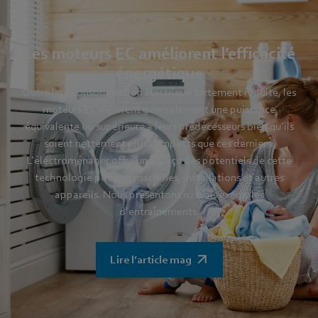
Les moteurs EC améliorent l’efficacité
énergétique
Outre leur consommation électrique fortement réduite, les
moteurs EC délivrent généralement une puissance
équivalente ou supérieure à leurs prédécesseurs bien qu’ils
soient nettement plus compacts que ces derniers.
L’électroménager offre un aperçu des potentiels de cette
technologie pour les machines, installations et autres
appareils. Nous présentons ici trois exemples
d’entraînements.
Lire l’article mag