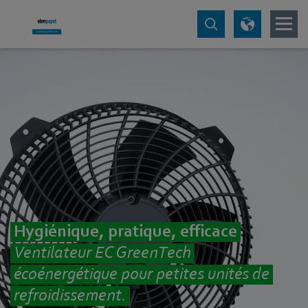
Hygiénique, pratique, efficace
Ventilateur EC GreenTech
écoénergétique pour petites unités de
refroidissement.