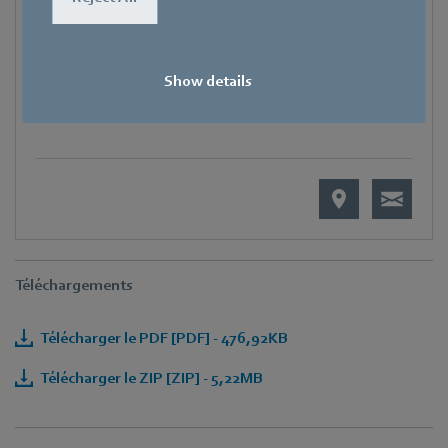
Fax
+49 7938 81-97006
Show details
Courrier électronique
Pascal.Schoepf@de.ebmpapst.com
Téléchargements
Télécharger le PDF [PDF] - 476,92KB
Télécharger le ZIP [ZIP] - 5,22MB