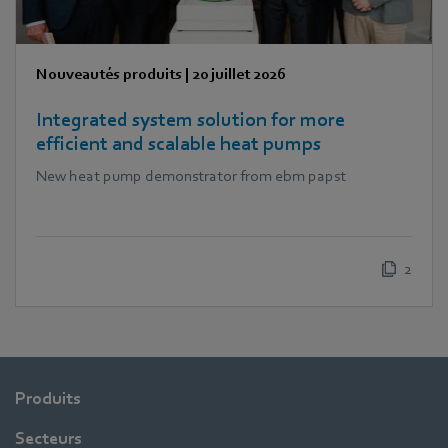
Nouveautés produits
|
20 juillet 2026
Integrated system solution for more
efficient and scalable heat pumps
New heat pump demonstrator from ebm papst
2
Produits
Secteurs