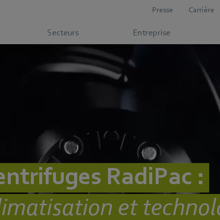
Presse
Carrière
Secteurs
Entreprise
entrifuges RadiPac :
limatisation et technol