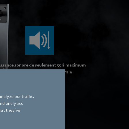
issance sonore de seulement 55 à maximum
95 dB(A)
à performance optimale
nalyze our traffic.
and analytics
hat they’ve
nement économe en