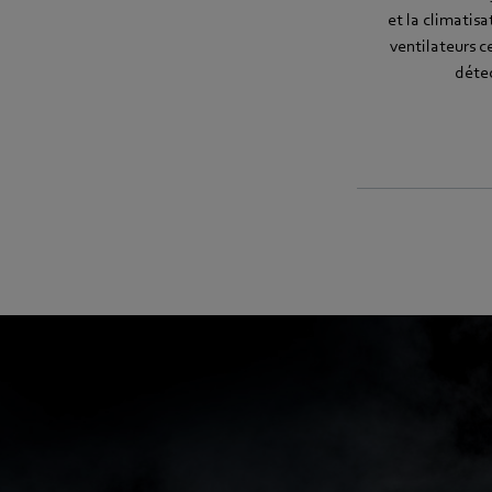
et la climatis
ventilateurs c
détec