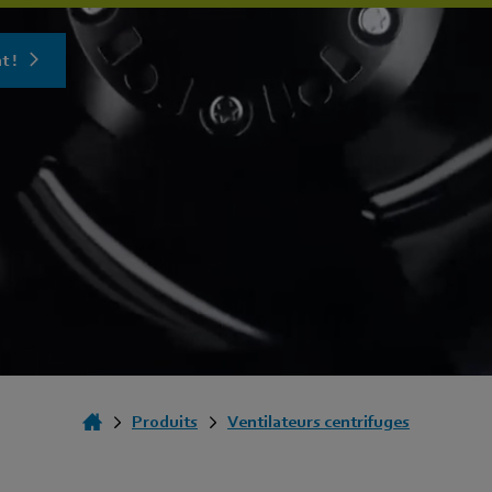
t !
Produits
Ventilateurs centrifuges