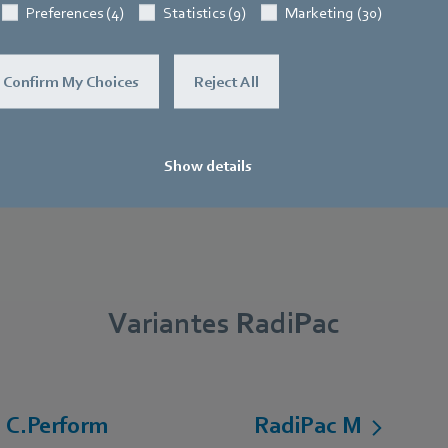
Preferences (4)
Statistics (9)
Marketing (30)
ur les signaux analogiques et
énergie et à des aimants sans 
numériques
rares
Confirm My Choices
Reject All
Show details
Variantes RadiPac
 C.Perform
RadiPac M