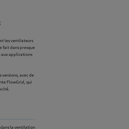
s
t les ventilateurs
se fait dans presque
s aux applications
s versions, avec de
nte FlowGrid, qui
cité.
dans la ventilation