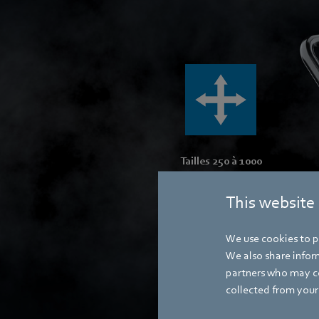
Tailles 250 à 1000
dans divers designs
This website
We use cookies to pe
We also share inform
partners who may co
collected from your 
Électronique 