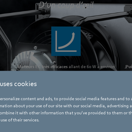
D’un coup d’œil
Moteurs EC très efficaces
allant de 60 W à environ
Pu
24 kW
 uses cookies
rsonalize content and ads, to provide social media features and to a
ation about your use of our site with our social media, advertising 
mbine it with other information that you’ve provided to them or t
use of their services.
avec interface de contrôle
Durable
grâce à un fonction