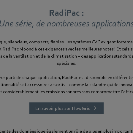
RadiPac :
Une série, de nombreuses application
e, silencieux, compacts, fiables : les systèmes CVC exigent fortemen
s. RadiPac répond à ces exigences avec les meilleures notes ! Et cela 
 de la ventilation et de la climatisation – des applications standard
spéciales.
leur parti de chaque application, RadiPac est disponible en différente
ionnalités et accessoires assortis – comme la calandre guide innova
it considérablement les émissions sonores sans compromettre l’effica
En savoir plus sur FlowGrid
lligente des données joue également un rôle de plus en plus important 