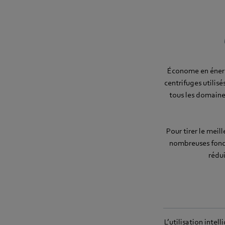
Économe en énergi
centrifuges utilisé
tous les domaines
Pour tirer le meil
nombreuses fonct
rédu
L’utilisation inte