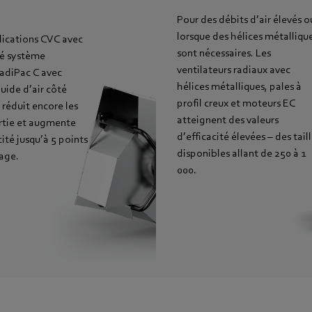
Pour des débits d’air élevés o
lorsque des hélices métalliqu
lications CVC avec
sont nécessaires. Les
té système
ventilateurs radiaux avec
adiPac C avec
hélices métalliques, pales à
uide d’air côté
profil creux et moteurs EC
 réduit encore les
atteignent des valeurs
rtie et augmente
d’efficacité élevées – des tail
acité jusqu’à 5 points
disponibles allant de 250 à 1
age.
000.