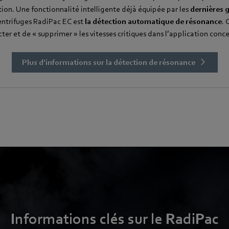
ation. Une fonctionnalité intelligente déjà équipée par les
dernières 
entrifuges RadiPac EC est
la détection automatique de résonance
. 
ter et de « supprimer » les vitesses critiques dans l’application conc
Plus d’informations sur la détection de résonance
Informations clés sur le RadiPac