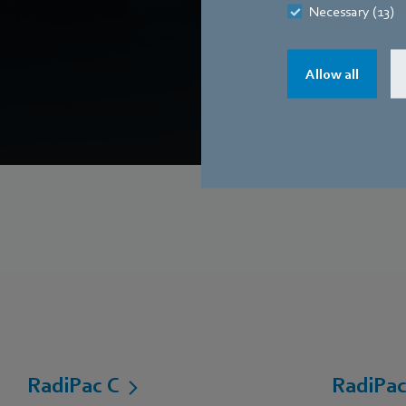
Necessary (13)
configurable
po
Allow all
RadiPac C
RadiPac