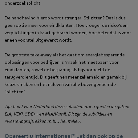
onderzoeksplicht.
De handhaving hierop wordt strenger. Stilzitten? Dat is dus
geen optie meer voor eindklanten. Hoe vroeger de risico's en
verplichtingen in kaart gebracht worden, hoe beter dat is voor
er een voorstel uitgewerkt wordt.
De grootste take-away als het gaat om energiebesparende
oplossingen voor bedrijven is "maak het meetbaar" voor
eindklanten, zowel de besparing als bijvoorbeeld de
terugverdientijd. Dit geeft hen meer zekerheid en gemak bij
keuzes maken en het naleven van alle bovengenoemde
"plichten".
Tip: houd voor Nederland deze subsidienamen goed in de gaten:
EIA, VEKI, SDE++ en MIA/Vamil. Dit zijn de subdidies en
investeringsaftrekken m.b.t. het milieu.
Opereert u internationaal? Let dan ook op de