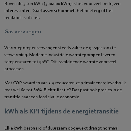
Boven de 3 ton kWh (300.000 kWh) is het voor veel bedrijven
interessanter. Daartussen schommelt het heel erg of het
rendabel is of niet.
Gas vervangen
Warmtepompen vervangen steeds vaker de gasgestookte
verwarming. Moderne industriële warmtepompen leveren
temperaturen tot 90°C. Dit is voldoende warmte voor veel
processen.
Met COP-waarden van 3-5 reduceren ze primair energieverbruik
met wel 60 tot 80%. Elektrificatie? Dat past ook precies in de
transitie naar een fossielvrije economie.
kWh als KPI tijdens de energietransitie
Elke kWh bespaard of duurzaam opgewekt draagt normaal