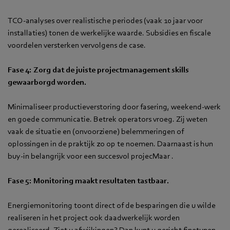
TCO-analyses over realistische periodes (vaak 10 jaar voor
installaties) tonen de werkelijke waarde. Subsidies en fiscale
voordelen versterken vervolgens de case.
Fase 4: Zorg dat de juiste projectmanagement skills
gewaarborgd worden.
Minimaliseer productieverstoring door fasering, weekend-werk
en goede communicatie. Betrek operators vroeg. Zij weten
vaak de situatie en (onvoorziene) belemmeringen of
oplossingen in de praktijk zo op te noemen. Daarnaast is hun
buy-in belangrijk voor een succesvol projecMaar .
Fase 5: Monitoring maakt resultaten tastbaar.
Energiemonitoring toont direct of de besparingen die u wilde
realiseren in het project ook daadwerkelijk worden
gerealiseerd. Ziet u afwijkingen? Dan kunt u gericht finetunen