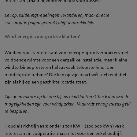
interessant, maar bijvoorbeeld ook voor kassen.
Let op: salderingsregelingen veranderen, maar directe
consumptie (eigen gebruik) blijft aantrekkelijk.
Wind-energie voor grotere klanten?
Windenergie is interessant voor energie-grootverbruikers met
voldoende ruimte voor een dergelijke installatie, maar kleine
windturbines presteren helaas vaak teleurstellend. Een
middelgrote turbine? Die kan op zijn beurt wél snel rendabel
zijn als hij op een geschikte locatie staat.
Tip: geen ruimte op locatie bij uw eindklanten? Check dan wat de
mogelijkheden zijn voor windparken. Vaak valt er nog steeds geld
te besparen.
Houd als richtlijn aan: onder 1 ton KWH (100.000 kWh) vaak
interessant in coöperatie, maar niet voor een enkel bedrijf.