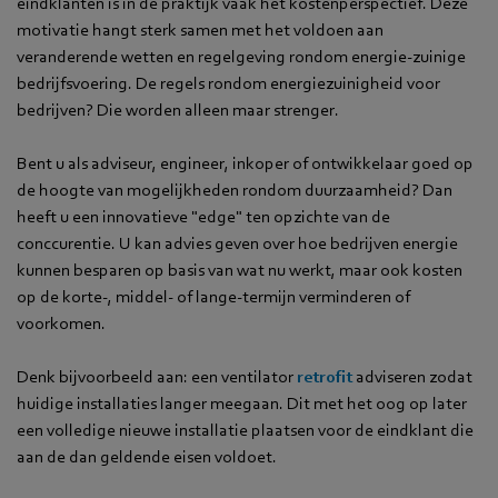
eindklanten is in de praktijk vaak het kostenperspectief. Deze
motivatie hangt sterk samen met het voldoen aan
veranderende wetten en regelgeving rondom energie-zuinige
bedrijfsvoering. De regels rondom energiezuinigheid voor
bedrijven? Die worden alleen maar strenger.
Bent u als adviseur, engineer, inkoper of ontwikkelaar goed op
de hoogte van mogelijkheden rondom duurzaamheid? Dan
heeft u een innovatieve "edge" ten opzichte van de
conccurentie. U kan advies geven over hoe bedrijven energie
kunnen besparen op basis van wat nu werkt, maar ook kosten
op de korte-, middel- of lange-termijn verminderen of
voorkomen.
Denk bijvoorbeeld aan: een ventilator
retrofit
adviseren zodat
huidige installaties langer meegaan. Dit met het oog op later
een volledige nieuwe installatie plaatsen voor de eindklant die
aan de dan geldende eisen voldoet.