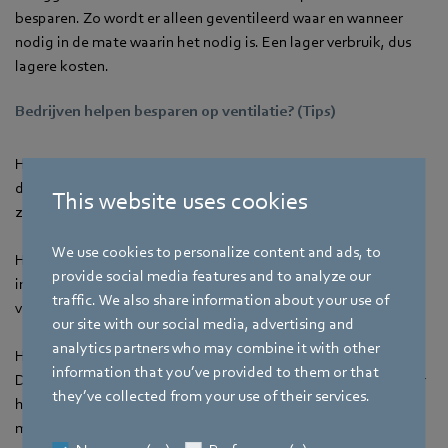
besparen. Zo wordt er alleen geventileerd waar en wanneer
nodig in de mate waarin het nodig is. Een lager verbruik, dus
lagere kosten.
Bedrijven helpen besparen op ventilatie? (Tips)
Het regelmatig reinigen of vervangen van filters? Dat wordt
door eindklanten vaak over het hoofd gezien. Schone filters
This website uses cookies
zorgen echter voor een veel beter rendement.
We use cookies to personalize content and ads, to
Het laatste punt is geen quick-win, alleen wanneer u nieuwe
provide social media features and to analyze our
installaties plaatst of aanpassingen gaat maken: het
traffic. We also share information about your use of
verbeteren van de aerodynamica en luchtkanalen.
our site with our social media, advertising and
analytics partners who may combine it with other
Hoe minder onnnodige vernauwingen en bochten? Hoe beter.
information that you’ve provided to them or that
Dit vermindert de drukval. Simpel gezegd hoeft een ventilator
they’ve collected from your use of their services.
hierdoor minder hard te werken, dat kost minder stroom dus
minder geld.