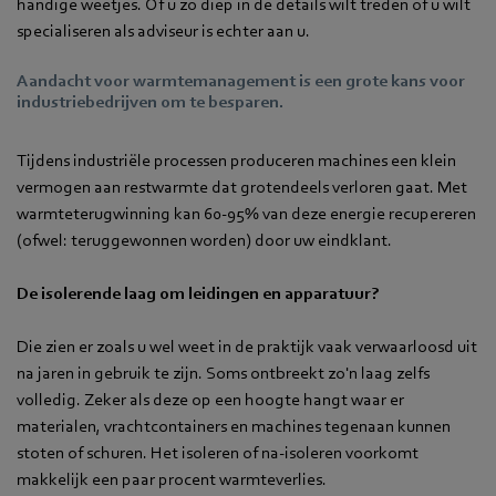
handige weetjes. Of u zo diep in de details wilt treden of u wilt
specialiseren als adviseur is echter aan u.
Aandacht voor warmtemanagement is een grote kans voor
industriebedrijven om te besparen.
Tijdens industriële processen produceren machines een klein
vermogen aan restwarmte dat grotendeels verloren gaat. Met
warmteterugwinning kan 60-95% van deze energie recupereren
(ofwel: teruggewonnen worden) door uw eindklant.
De isolerende laag om leidingen en apparatuur?
Die zien er zoals u wel weet in de praktijk vaak verwaarloosd uit
na jaren in gebruik te zijn. Soms ontbreekt zo'n laag zelfs
volledig. Zeker als deze op een hoogte hangt waar er
materialen, vrachtcontainers en machines tegenaan kunnen
stoten of schuren. Het isoleren of na-isoleren voorkomt
makkelijk een paar procent warmteverlies.