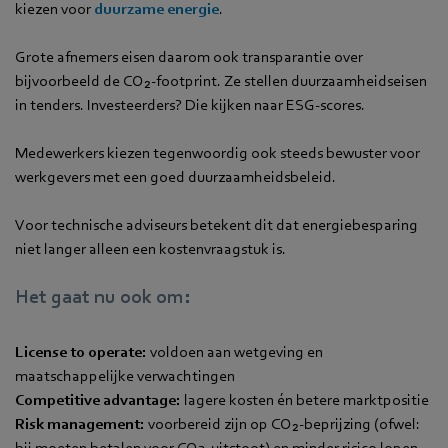
kiezen voor
duurzame energie
.
Grote afnemers eisen daarom ook transparantie over
bijvoorbeeld de CO₂-footprint. Ze stellen duurzaamheidseisen
in tenders. Investeerders? Die kijken naar ESG-scores.
Medewerkers kiezen tegenwoordig ook steeds bewuster voor
werkgevers met een goed duurzaamheidsbeleid.
Voor technische adviseurs betekent dit dat energiebesparing
niet langer alleen een kostenvraagstuk is.
Het gaat nu ook om:
License to operate:
voldoen aan wetgeving en
maatschappelijke verwachtingen
Competitive advantage:
lagere kosten én betere marktpositie
Risk management:
voorbereid zijn op CO₂-beprijzing (ofwel:
bij moeten betalen voor CO2-uitstoot) en minder risico lopen