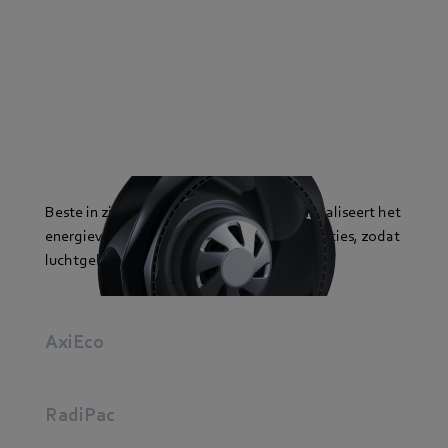
Beste in zijn klasse: de RadiCal-serie minimaliseert het
energieverbruik en maximaliseert de prestaties, zodat
luchtgekoelde laders betrouwbaar werken.
AxiEco
RadiPac