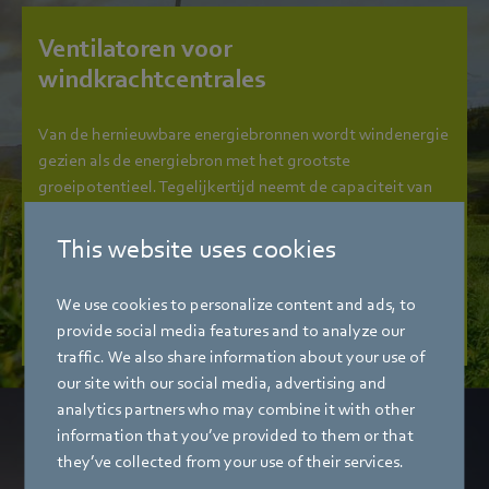
Ventilatoren voor
windkrachtcentrales
Van de hernieuwbare energiebronnen wordt windenergie
gezien als de energiebron met het grootste
groeipotentieel. Tegelijkertijd neemt de capaciteit van
windkrachtcentrales toe. Innovaties in de gebruikte
materialen en geoptimaliseerde bladgeometrieën
This website uses cookies
dragen hier bijvoorbeeld aan bij.
We use cookies to personalize content and ads, to
Read more
provide social media features and to analyze our
traffic. We also share information about your use of
our site with our social media, advertising and
analytics partners who may combine it with other
information that you’ve provided to them or that
they’ve collected from your use of their services.