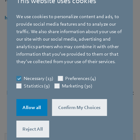
This website uses cookies
We use cookies to personalize content and ads, to
https://www.guentner.de/
provide social media features and to analyze our
traffic. We also share information about your use of
our site with our social media, advertising and
analytics partners who may combine it with other
information that you’ve provided to them or that
Bijpassende GreenTech EC-ventilatoren
they’ve collected from your use of their services.
Necessary (13)
Preferences (4)
Statistics (9)
Marketing (30)
De volgende ventilatoren, die zijn uitgerust met
een MODBUS, communiceren perfect met de
beschreven controllers.
Allow all
Confirm My Choices
Reject All