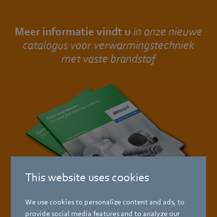
Meer informatie vindt u
in onze nieuwe
catalogus voor verwarmingstechniek
met vaste brandstof
This website uses cookies
We use cookies to personalize content and ads, to
provide social media features and to analyze our