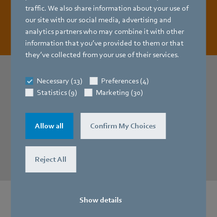
traffic. We also share information about your use of
Downloaden
our site with our social media, advertising and
analytics partners who may combine it with other
information that you’ve provided to them or that
they’ve collected from your use of their services.
Necessary (13)
Preferences (4)
Wilt u meer informatie?
Neem dan
Statistics (9)
Marketing (30)
hier contact op met uw contactpersoon!
Allow all
Confirm My Choices
Contact
Reject All
Show details
Andere toepassingen