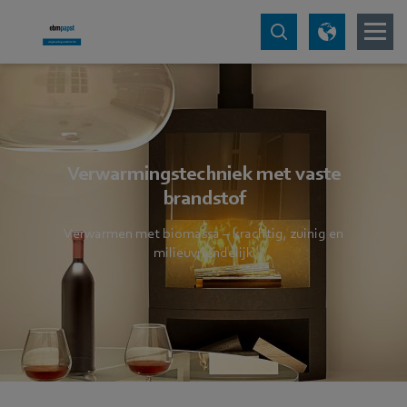
Verwarmingstechniek met vaste
brandstof
Verwarmen met biomassa – krachtig, zuinig en
milieuvriendelijk