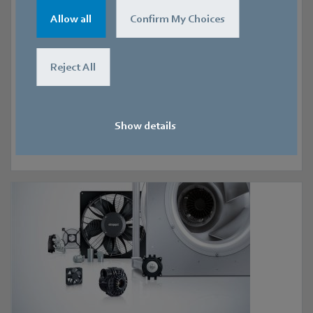
Sectoren
Allow all
Confirm My Choices
Om u optimaal van dienst te kunnen zijn, verdiepen we
ons in uw sector, in de actuele situatie en in de
mogelijkheden die er liggen. Ons doel is om op de
Reject All
hoogte te blijven van trends, de vraag te herkennen en
zo samen met u succesvol te zijn. U kunt zien wat wij
samen met onze klanten in verschillende sectoren
Show details
hebben bereikt door een kijkje te nemen bij onze
klantreferenties.