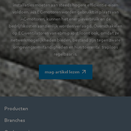
installaties moeten aan steeds hogere efficiëntie-eisen
voldoen. Als EC-motoren worden gebruikt in plaats van
AC-motoren, kunnen het energieverbruik en de
bedrijfskosten aanzienlijk worden verlaagd. Overschakelen
op EC-ventilatoren van ebm-papst loont ook, omdat ze
netwerkmogelijkheden bieden, bestand zijn tegen zware
omgevingsomstandigheden en hun toerental traploos
regelbaar is.
mag-artikel lezen
Producten
Branches