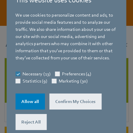
This website uses cookies
Brochure nu downloaden
We use cookies to personalize content and ads, to
provide social media features and to analyze our
traffic. We also share information about your use of
our site with our social media, advertising and
Andere toepassingen
voor
koudetechniek
analytics partners who may combine it with other
information that you’ve provided to them or that
they’ve collected from your use of their services.
Necessary (13)
Preferences (4)
Statistics (9)
Marketing (30)
Allow all
Confirm My Choices
Verdampers
Reject All