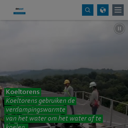
Koeltorens
Koeltorens gebruiken de
verdampingswarmte
van het water om het water af te
koelen.