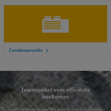
Condensorunits
Teamspelers voor efficiënte
koeltorens
Koeltorens voor datacenters, ziekenhuizen en industriële