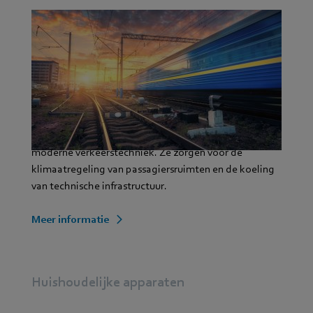
Onze bijdrage als technologiepartner: AC- en EC-
aandrijvingen die zich onderscheiden door een hoog
vermogen, dynamische eigenschappen en een
nauwkeurige snelheid. Ruimtebesparende
ventilatiesystemen met een hoog rendement,
drukstabiliteit, een laag geluidsniveau en een lange
levensduur zijn een onmisbaar onderdeel van de
moderne verkeerstechniek. Ze zorgen voor de
klimaatregeling van passagiersruimten en de koeling
van technische infrastructuur.
Meer informatie
Huishoudelijke apparaten