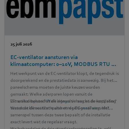
25 juli 2026
EC-ventilator aansturen via
klimaatcomputer: 0–10V, MODBUS RTU en
PWM in de praktijk
Het werkpunt van de EC-ventilator klopt, de tegendruk is
doorgerekend en de prestatiedata is aanwezig. Bij het
paneelschema moeten de juiste keuzes worden
gemaakt: Welke aderparen lopen vanuit de
klimaatcomputer? Welk signaal verwacht de ventilator?
Dit artikel behandelt de integratielaag en de koppeling
Wat doet de ventilatie als het regelsignaal wegvalt?
tussen de klimaatcomputer en de EC-ventilator. Het
samenspel tussen deze twee bepaalt of de installatie
exact levert wat de regelaar vraagt.
We behandelen de drie standaardprotocollen (0–10V,