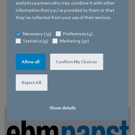
analytics partners who may combine it with other
ICT & elektronica-industrie
information that you’ve provided to them or that
they’ve collected from your use of their services.
Datacentra
Necessary (13)
Preferences (4)
Statistics (9)
Marketing (30)
Allow all
Confirm My Choices
Nieuws uit de persafdeling
Hier vindt u actueel bedrijfsnieuws en
Reject All
informatie over nieuwe producten.
Show details