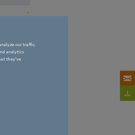
nalyze our traffic.
and analytics
hat they’ve