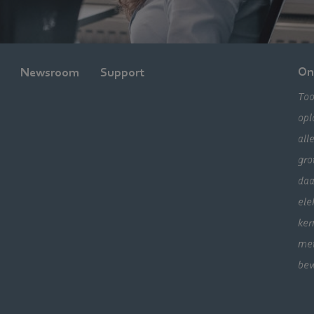
On
Newsroom
Support
Too
opl
all
gro
daa
ele
ker
met
bew