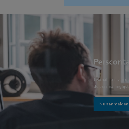
Perscont
Journalisten van d
de persmailinglijst
Nu aanmelden