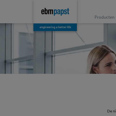
Producten
De n