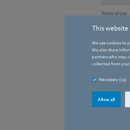
This website
We use cookies to pe
We also share inform
partners who may co
collected from your 
Necessary (13)
Allow all