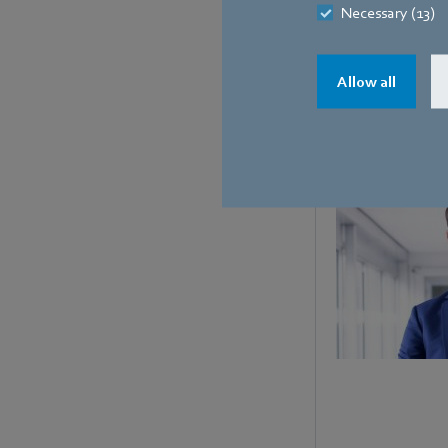
Necessary (13)
Les ventilateurs dont 
disponibles dans différ
Allow all
Nous contacter