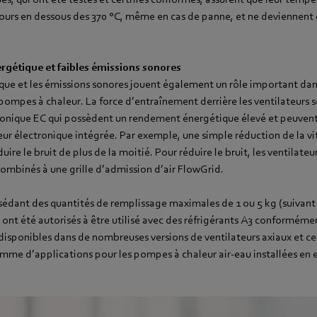
ours en dessous des 370 °C, même en cas de panne, et ne deviennent
ergétique et faibles émissions sonores
ique et les émissions sonores jouent également un rôle important dans
 pompes à chaleur. La force d’entraînement derrière les ventilateurs 
nique EC qui possèdent un rendement énergétique élevé et peuvent 
leur électronique intégrée. Par exemple, une simple réduction de la vi
uire le bruit de plus de la moitié. Pour réduire le bruit, les ventilate
ombinés à une grille d’admission d’air FlowGrid.
sédant des quantités de remplissage maximales de 1 ou 5 kg (suivant 
ui ont été autorisés à être utilisé avec des réfrigérants A3 conforméme
isponibles dans de nombreuses versions de ventilateurs axiaux et ce
gamme d’applications pour les pompes à chaleur air-eau installées en 