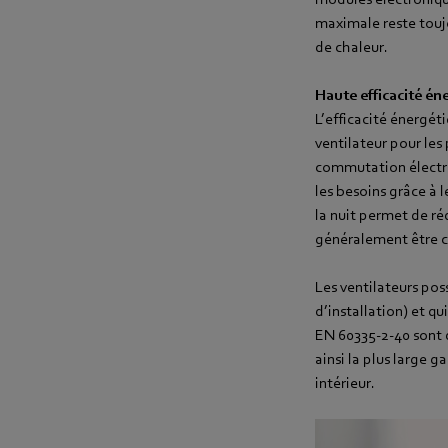
maximale reste touj
de chaleur.
Haute efficacité én
L’efficacité énergét
ventilateur pour les
commutation électro
les besoins grâce à 
la nuit permet de réd
généralement être c
Les ventilateurs pos
d’installation) et q
EN 60335-2-40 sont d
ainsi la plus large 
intérieur.