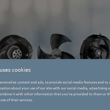
 uses cookies
rsonalize content and ads, to provide social media features and to a
ation about your use of our site with our social media, advertising 
mbine it with other information that you’ve provided to them or t
use of their services.