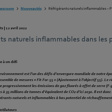
wsroom
Nouveautés
Réfrigérants naturels inflammables – P
ts |
12 avril 2022
nts naturels inflammables dans les
e à un défi
environnement est l’un des défis d’envergure mondiale de notre épo
ensemble de mesures « Fit-For-55 » (Ajustement à l’objectif 55). Le 
re progressivement les émissions de gaz fluorés à effet de serre (F-
s à 35 millions de tonnes d’équivalent de CO2 d’ici 2030. Il est don
gérants naturels et inflammables à bas potentiel de réchauffemen
ntilateurs