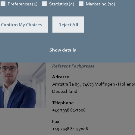
Preferences (4)
Statistics (9)
Marketing (30)
l’utilisation avec des réfrigérants A3 a été approuvée conformément à la norm
entes versions de ventilateurs axiaux et centrifuges.
Confirm My Choices
Reject All
Show details
Pascal Schöpf
Referent Fachpresse
Adresse
Amtstraße 85
,
74673 Mulfingen - Hollen
Deutschland
Téléphone
+49 7938 81-7006
Fax
+49 7938 81-97006