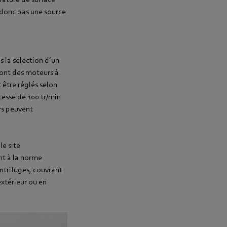
 donc pas une source
 la sélection d’un
sont des moteurs à
être réglés selon
tesse de 100 tr/min
urs peuvent
le site
nt à la norme
ntrifuges, couvrant
extérieur ou en