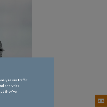
nalyze our traffic.
and analytics
hat they’ve