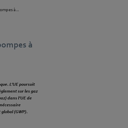
ompes à...
 pompes à
que. L’UE poursuit
règlement sur les gaz
gaz) dans l’UE de
c nécessaire
t global (GWP).