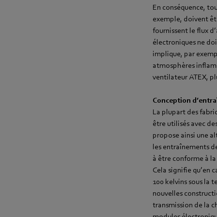
En conséquence, tous
exemple, doivent êtr
fournissent le flux d
électroniques ne do
implique, par exempl
atmosphères inflamma
ventilateur ATEX, plu
Conception d’entr
La plupart des fabri
être utilisés avec d
propose ainsi une al
les entraînements de 
à être conforme à l
Cela signifie qu’en 
100 kelvins sous la 
nouvelles constructi
transmission de la 
modules électronique