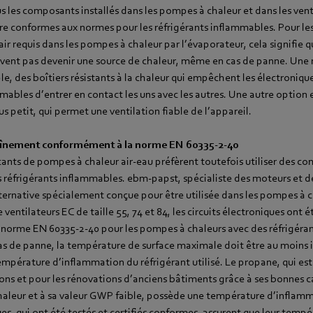
 les composants installés dans les pompes à chaleur et dans les vent
e conformes aux normes pour les réfrigérants inflammables. Pour les
’air requis dans les pompes à chaleur par l’évaporateur, cela signifie q
ivent pas devenir une source de chaleur, même en cas de panne. Un
e, des boîtiers résistants à la chaleur qui empêchent les électronique
bles d’entrer en contact les uns avec les autres. Une autre option es
s petit, qui permet une ventilation fiable de l’appareil.
aînement conformément à la norme EN 60335-2-40
cants de pompes à chaleur air-eau préfèrent toutefois utiliser des c
es réfrigérants inflammables. ebm‑papst, spécialiste des moteurs et de
ternative spécialement conçue pour être utilisée dans les pompes à c
ventilateurs EC de taille 55, 74 et 84, les circuits électroniques ont 
a norme EN 60335-2-40 pour les pompes à chaleurs avec des réfrigéra
cas de panne, la température de surface maximale doit être au moins 
température d’inflammation du réfrigérant utilisé. Le propane, qui est 
ons et pour les rénovations d’anciens bâtiments grâce à ses bonnes 
chaleur et à sa valeur GWP faible, possède une température d’inflamm
s, qui ont été testés et certifiés conformes, assurent que leur tempé