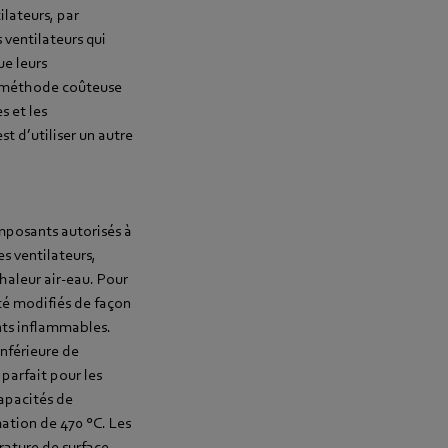
ilateurs, par
 ventilateurs qui
ue leurs
e méthode coûteuse
s et les
t d’utiliser un autre
omposants autorisés à
s ventilateurs,
haleur air-eau. Pour
été modifiés de façon
nts inflammables.
inférieure de
parfait pour les
capacités de
ation de 470 °C. Les
rature de surface