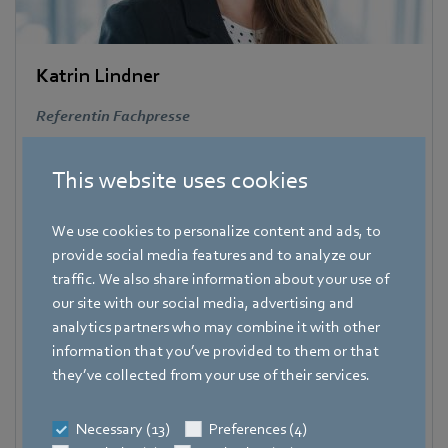
Katrin Lindner
Referentin Fachpresse
Adresse
Amtstraße 85
,
74673 Mulfingen – Hollenbach
,
This website uses cookies
Deutschland
We use cookies to personalize content and ads, to
Téléphone
provide social media features and to analyze our
+49 7938 81-7006
traffic. We also share information about your use of
Fax
our site with our social media, advertising and
+49 7938 81-97006
analytics partners who may combine it with other
information that you’ve provided to them or that
Courrier électronique
they’ve collected from your use of their services.
Katrin.Lindner@de.ebmpapst.com
Necessary (13)
Preferences (4)