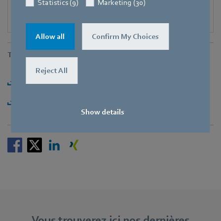
Statistics (9)
Marketing (30)
Allow all
Confirm My Choices
Téléchargements
Reject All
Téléchargement [PDF] - 335,94KB
Téléchargement [ZIP] - 1018,08KB
Show details
Vous trouverez ici nos dernières