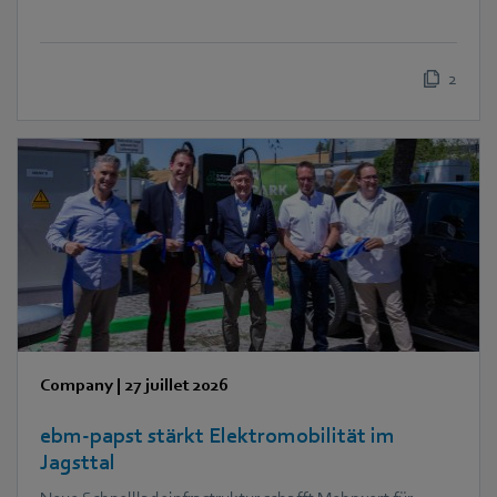
2
Company
|
27 juillet 2026
ebm‑papst stärkt Elektromobilität im
Jagsttal