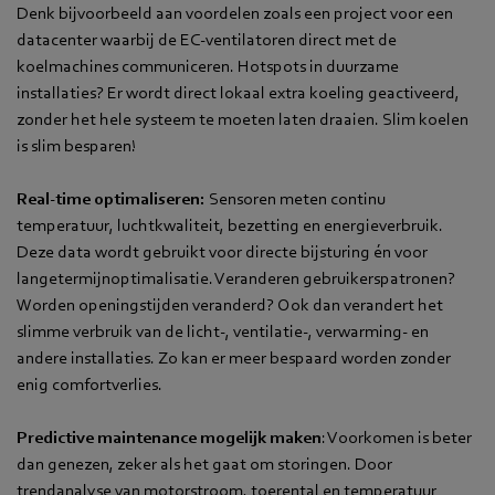
Denk bijvoorbeeld aan voordelen zoals een project voor een
datacenter waarbij de EC-ventilatoren direct met de
koelmachines communiceren. Hotspots in duurzame
installaties? Er wordt direct lokaal extra koeling geactiveerd,
zonder het hele systeem te moeten laten draaien. Slim koelen
is slim besparen!
Real-time optimaliseren:
Sensoren meten continu
temperatuur, luchtkwaliteit, bezetting en energieverbruik.
Deze data wordt gebruikt voor directe bijsturing én voor
langetermijnoptimalisatie. Veranderen gebruikerspatronen?
Worden openingstijden veranderd? Ook dan verandert het
slimme verbruik van de licht-, ventilatie-, verwarming- en
andere installaties. Zo kan er meer bespaard worden zonder
enig comfortverlies.
Predictive maintenance mogelijk maken
: Voorkomen is beter
dan genezen, zeker als het gaat om storingen. Door
trendanalyse van motorstroom, toerental en temperatuur