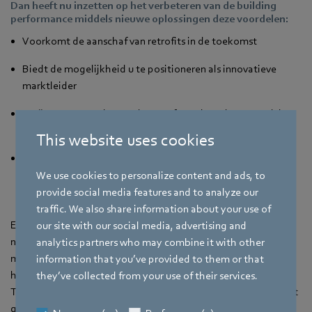
Dan heeft nu inzetten op het verbeteren van de building
performance middels nieuwe oplossingen deze voordelen:
Voorkomt de aanschaf van retrofits in de toekomst
Biedt de mogelijkheid u te positioneren als innovatieve
marktleider
Creëert u een track record met referentieprojecten gericht
op verduurzamen
This website uses cookies
Bouw nu al kennis en ervaring op met betrekking tot
energiebesparing voor bedrijfsgebouwen
wat straks
We use cookies to personalize content and ads, to
onmisbaar is
provide social media features and to analyze our
traffic. We also share information about your use of
Early adopters hebben grote voordelen. We hebben het dan
our site with our social media, advertising and
niet alleen over subsidies. Bedrijven die nu al ervaring opdoen
analytics partners who may combine it with other
met nul-op-de-meter concepten en positive energy buildings
information that you’ve provided to them or that
hebben straks een voorsprong die moeilijk in te halen is.
they’ve collected from your use of their services.
Tegelijkertijd verlagen ze ook de maandelijkse kosten voor het
gros van de nutsvoorzieningen.