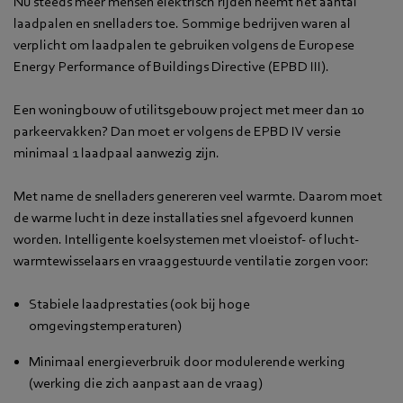
Nu steeds meer mensen elektrisch rijden neemt het aantal
laadpalen en snelladers toe. Sommige bedrijven waren al
verplicht om laadpalen te gebruiken volgens de Europese
Energy Performance of Buildings Directive (EPBD III).
Een woningbouw of utilitsgebouw project met meer dan 10
parkeervakken? Dan moet er volgens de EPBD IV versie
minimaal 1 laadpaal aanwezig zijn.
Met name de snelladers genereren veel warmte. Daarom moet
de warme lucht in deze installaties snel afgevoerd kunnen
worden. Intelligente koelsystemen met vloeistof- of lucht-
warmtewisselaars en vraaggestuurde ventilatie zorgen voor:
Stabiele laadprestaties (ook bij hoge
omgevingstemperaturen)
Minimaal energieverbruik door modulerende werking
(werking die zich aanpast aan de vraag)