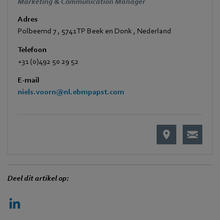
Marketing & Communication Manager
Adres
Polbeemd 7
,
5741 TP Beek en Donk
,
Nederland
Telefoon
+31 (0)492 50 29 52
E-mail
niels.voorn@nl.ebmpapst.com
Deel dit artikel op: