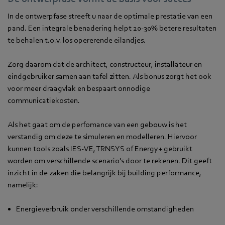
In de ontwerpfase streeft u naar de optimale prestatie van een
pand. Een integrale benadering helpt 20-30% betere resultaten
te behalen t.o.v. los opererende eilandjes.
Zorg daarom dat de architect, constructeur, installateur en
eindgebruiker samen aan tafel zitten. Als bonus zorgt het ook
voor meer draagvlak en bespaart onnodige
communicatiekosten.
Als het gaat om de perfomance van een gebouw is het
verstandig om deze te simuleren en modelleren. Hiervoor
kunnen tools zoals IES-VE, TRNSYS of Energy+ gebruikt
worden om verschillende scenario's door te rekenen. Dit geeft
inzicht in de zaken die belangrijk bij building performance,
namelijk:
Energieverbruik onder verschillende omstandigheden