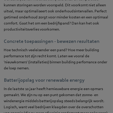
kunnen storingen worden voorspeld. Dit voorkomt niet alleen
uitval, maar optimaliseert ook onderhoudsintervallen. Perfect
getimed onderhoud zorgt voor minder kosten en een optimaal
comfort. Gaat het om een bedrijfspand? Dan kan het ook
productiviteitsverlies voorkomen.
Concrete toepassingen - bewezen resultaten
Hoe technisch veeleisender een pand? Hoe meer building
perfomance tot zijn recht komt. Laten we vooral de
'nieuwkomers' (installaties) binnen building perfomance onder
de loep nemen.
Batterijopslag voor renewable energy
In de laatste 10 jaar heeft hernieuwbare energie een opmars
gemaakt. We zijn nu op een punt gekomen dat zonne- en
windenergie middels batterijopslag steeds belangrijk wordt.
Logisch, want veel bedrijven klaagden over de overschotten
van energie (die nu geen of weinig rendement meer opleveren).