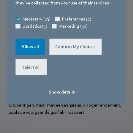
they’ve collected from your use of their services.
Necessary (13)
Preferences (4)
Statistics (9)
Marketing (30)
Allow all
Confirm My Choices
Ander toepassingsgebied: luchtsluizen voor
personen
Reject All
In de luchtsluis wordt in de kortst mogelijke tijd een sterke
luchtstroom opgebouwd, zodat kleding in een mum van
tijd kan worden ontsmet. Dit is waar de EC-
centrifugaalventilatoren van ebm‑papst hun superioriteit
Show details
tonen. Ze werken minstens zo snel als conventionele AC-
uitvoeringen, maar met een aanzienlijk hoger rendement,
zoals de voorgaande grafiek illustreert.