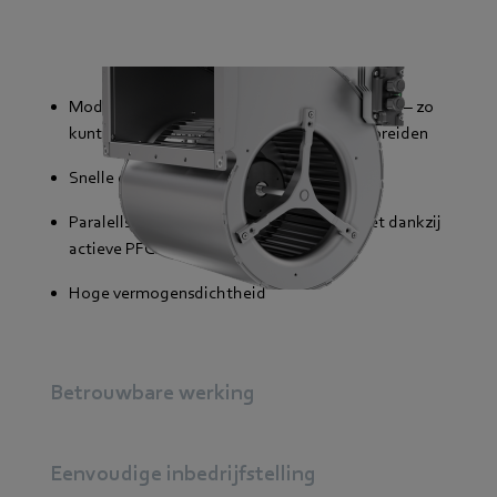
Modulaire aansluiting resp. opbouw mogelijk – zo
kunt u uw luchtgordijn op elk moment uitbreiden
Snelle opstarttijd
Paralellschakeling die aan de norm voldoet dankzij
actieve PFC
Hoge vermogensdichtheid
Betrouwbare werking
Eenvoudige inbedrijfstelling