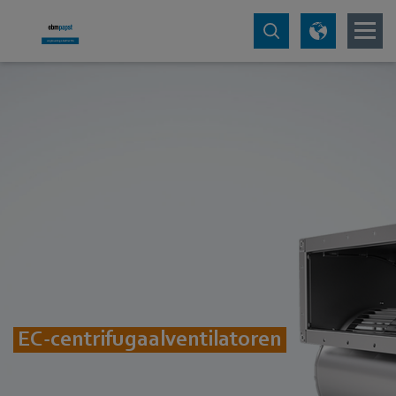
EC-centrifugaalventilatoren