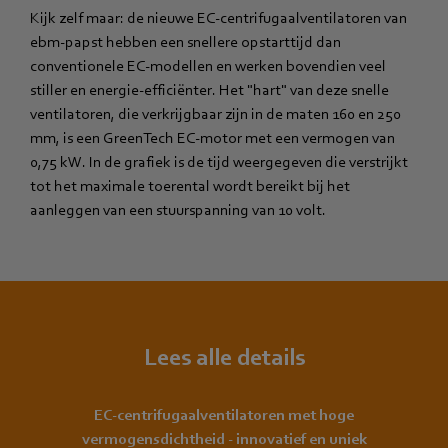
Kijk zelf maar: de nieuwe EC-centrifugaalventilatoren van
ebm‑papst hebben een snellere opstarttijd dan
conventionele EC-modellen en werken bovendien veel
stiller en energie-efficiënter. Het "hart" van deze snelle
ventilatoren, die verkrijgbaar zijn in de maten 160 en 250
mm, is een GreenTech EC-motor met een vermogen van
0,75 kW. In de grafiek is de tijd weergegeven die verstrijkt
tot het maximale toerental wordt bereikt bij het
aanleggen van een stuurspanning van 10 volt.
Lees alle details
EC-centrifugaalventilatoren met hoge
vermogensdichtheid - innovatief en uniek