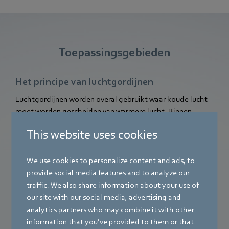
Toepassingsgebieden
Het principe van luchtgordijnen
Luchtgordijnen worden overal gebruikt waar koude lucht
moet worden gescheiden van warmere lucht. Binnen
enkele seconden bouwen ze een luchtmuur op die
This website uses cookies
voorkomt dat koude lucht, bijv. in koelhuizen of
goederenontvangstruimtes, zich mengt met warme lucht
uit de aangrenzende ruimtes.
We use cookies to personalize content and ads, to
provide social media features and to analyze our
traffic. We also share information about your use of
our site with our social media, advertising and
analytics partners who may combine it with other
information that you’ve provided to them or that