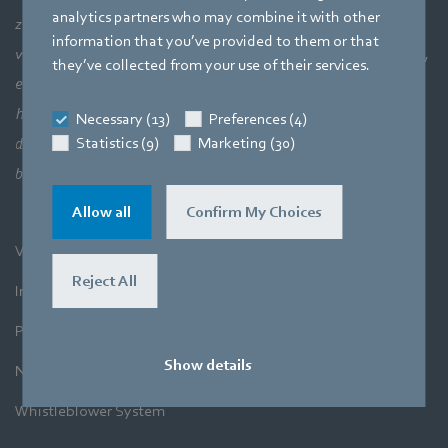
analytics partners who may combine it with other
zonder te kijken naar het grotere geheel: luchttechnische
information that you’ve provided to them or that
verbanden en daarmee de perfecte interactie van motortechniek,
they’ve collected from your use of their services.
elektronica en aerodynamica. Onze drie kerncompetenties
hangen bij onze producten direct met elkaar samen. Want het
Necessary (13)
Preferences (4)
Statistics (9)
Marketing (30)
doel is altijd lucht en de beweging ervan uiterst efficiënt te
benutten.
Allow all
Confirm My Choices
Voorwaarden
Reject All
Impressum
Privacyverklaring
Show details
Nieuwsbrief
Whistleblower System