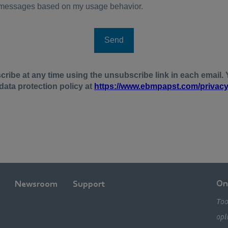
On
Newsroom
Support
Too
opl