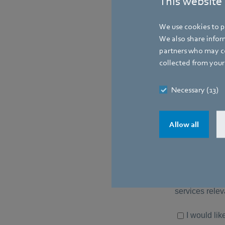
This website
We use cookies to pe
We also share inform
partners who may co
collected from your 
Necessary (13)
Allow all