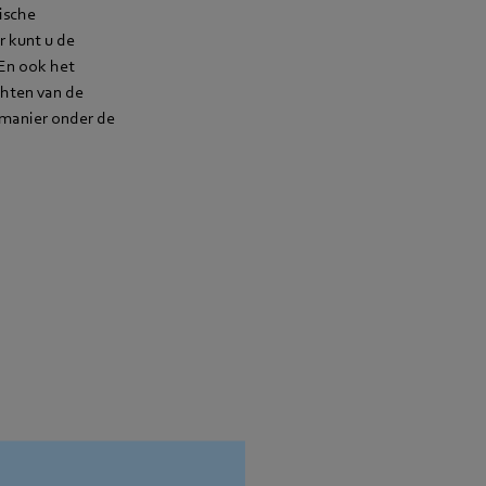
ische
 kunt u de
En ook het
chten van de
manier onder de