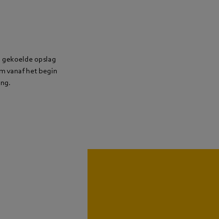
en gekoelde opslag
m vanaf het begin
ing.