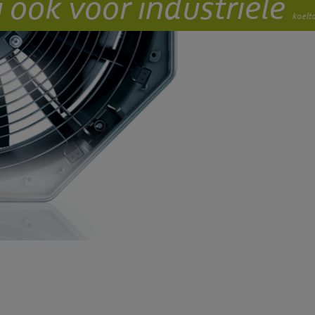
u ook voor industriële
koelt