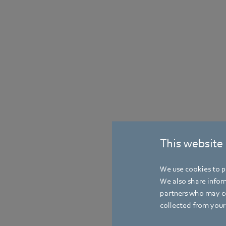
This website
We use cookies to pe
We also share inform
partners who may co
collected from your 