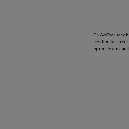
De AxiCool-serie h
vers houden in ee
optimale omstandi