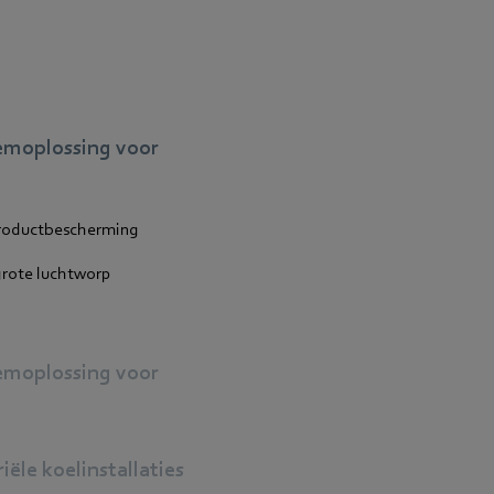
eemoplossing voor
productbescherming
grote luchtworp
eemoplossing voor
iële koelinstallaties