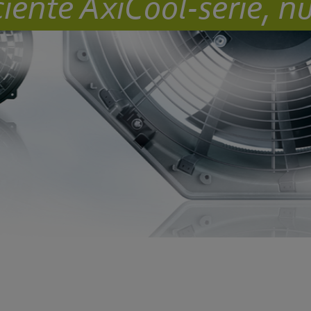
ciënte AxiCool-serie, n