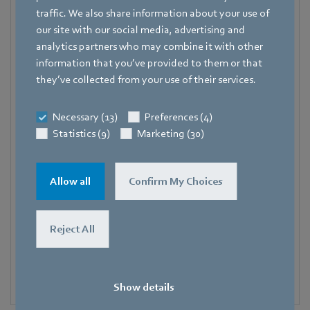
Katrin Lindner
traffic. We also share information about your use of
our site with our social media, advertising and
Referentin Fachpresse
analytics partners who may combine it with other
Adresse
information that you’ve provided to them or that
Amtstraße 85
,
74673 Mulfingen – Hollenbach
,
they’ve collected from your use of their services.
Deutschland
Telefon
Necessary (13)
Preferences (4)
+49 7938 81-7006
Statistics (9)
Marketing (30)
Fax
+49 7938 81-97006
Allow all
Confirm My Choices
E-Mail
Katrin.Lindner@de.ebmpapst.com
Reject All
Show details