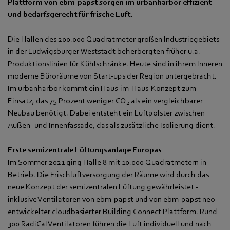
Plattform von ebm‑papst sorgen im urbanharbor effizient
und bedarfsgerecht für frische Luft.
Die Hallen des 200.000 Quadratmeter großen Industriegebiets
in der Ludwigsburger Weststadt beherbergten früher u.a.
Produktionslinien für Kühlschränke. Heute sind in ihrem Inneren
moderne Büroräume von Start-ups der Region untergebracht.
Im urbanharbor kommt ein Haus-im-Haus-Konzept zum
Einsatz, das 75 Prozent weniger CO
als ein vergleichbarer
2
Neubau benötigt. Dabei entsteht ein Luftpolster zwischen
Außen- und Innenfassade, das als zusätzliche Isolierung dient.
Erste semizentrale Lüftungsanlage Europas
Im Sommer 2021 ging Halle 8 mit 10.000 Quadratmetern in
Betrieb. Die Frischluftversorgung der Räume wird durch das
neue Konzept der semizentralen Lüftung gewährleistet -
inklusive Ventilatoren von ebm‑papst und von ebm‑papst neo
entwickelter cloudbasierter Building Connect Plattform. Rund
300 RadiCal Ventilatoren führen die Luft individuell und nach