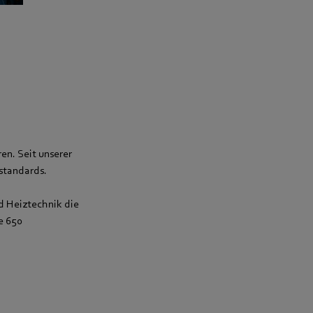
en. Seit unserer
tstandards.
d Heiztechnik die
e 650