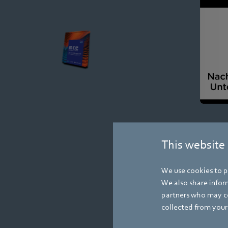
MCE Excellence
Award
NEXAIRA
Erfahren Sie mehr
This website
We use cookies to pe
We also share inform
partners who may co
collected from your 