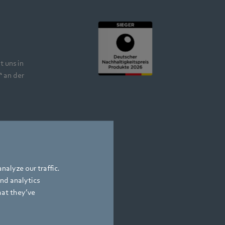
Produkt 2026"
t uns in
“
an der
Gewinn
mit CompaNamic.
Mehr erfahren
nalyze our traffic.
and analytics
hat they’ve