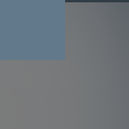
er
Radialventilatoren