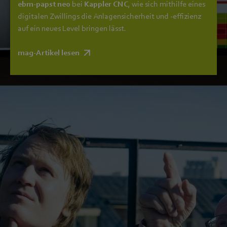
ebm‑papst neo
bei
Kappler CNC
, wie sich mithilfe eines
digitalen Zwillings die Anlagensicherheit und -effizienz
auf ein neues Level bringen lässt.
mag-Artikel lesen