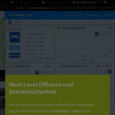
Next Level Effizienz und
Betriebssicherheit
Mit einem zukunftsweisenden Entwicklungsprojekt
zeigen die Unternehmen
Heidinger
,
Cabero
und