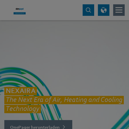
NEXAIRA
The Next Era of Air, Heating and Cooling
Technology
OnePager herunterladen