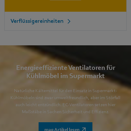
Verflüssigereinheiten
Energieeffiziente Ventilatoren für
Kühlmöbel im Supermarkt
Natürliche Kältemittel für den Einsatz in Supermarkt-
Kühlmöbeln sind zwar umweltfreundlich, aber im Störfall
auch leicht entzündlich. EC-Ventilatoren setzen hier
Maßstäbe in Sachen Sicherheit und Effizienz.
mag Artikel lesen