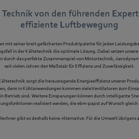
 Technik von den führenden Expert
effiziente Luftbewegung
t mit seiner breit gefächerten Produktpalette für jeden Leistungsb
sfall in der Kältetechnik die optimale Lösung. Dabei setzen unsere 
en durch das perfekte Zusammenspiel von Motortechnik, Aerodynam
seit vielen Jahren den Maßstab für Effizienz und Zuverlässigkeit.
Kältetechnik sorgt die herausragende Energieeffizienz unserer Prod
n, denn in Kühlanwendungen kommen viele Ventilatoren zum Einsat
 in Betrieb sind. Weitere Einsparungen können durch intelligente Ste
ngsfunktionen realisiert werden, die ebm-papst auf Wunsch gleich m
Rechner gibt es deshalb keine Alternative. Für die Umwelt übrigens 