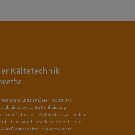
der Kältetechnik
ewerbe
Kälteanwendungen müssen robust und
trieb eine konstante Kühlleistung
ge in der Nähe eines Wohngebiets, ist zudem
htig. Und natürlich sollen die Ventilatoren
. Alles Eigenschaften, die ebm-papst