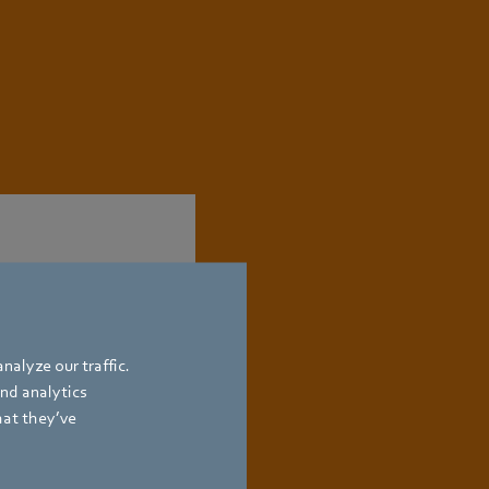
nalyze our traffic.
and analytics
hat they’ve