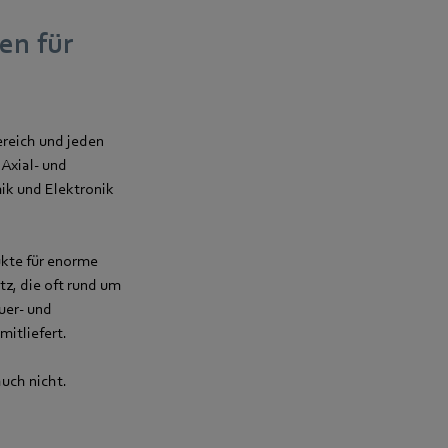
en für
ereich und jeden
Axial- und
ik und Elektronik
ukte für enorme
z, die oft rund um
uer- und
itliefert.
auch nicht.