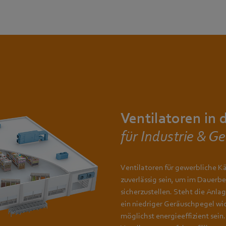
Ventilatoren in 
für Industrie & G
Ventilatoren für gewerbliche 
zuverlässig sein, um im Dauerbe
sicherzustellen. Steht die Anla
ein niedriger Geräuschpegel wic
möglichst energieeffizient sein