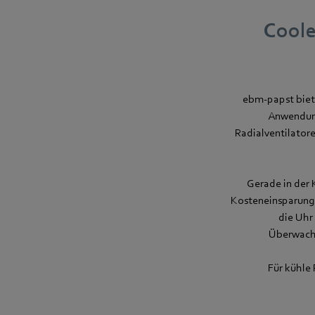
Coole
ebm-papst biete
Anwendung
Radialventilator
Gerade in der 
Kosteneinsparunge
die Uhr
Überwachu
Für kühle 