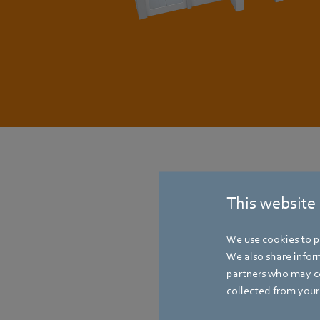
This website
We use cookies to pe
We also share inform
partners who may co
collected from your 