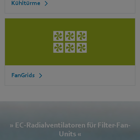
Kühltürme
FanGrids
» EC-Radialventilatoren für Filter-Fan-
Units «