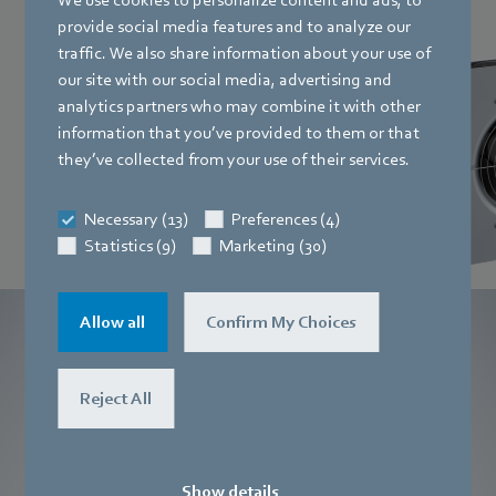
K3G mit MODBUS/DCI
provide social media features and to analyze our
traffic. We also share information about your use of
Fertig montiertes, geprüftes und
our site with our social media, advertising and
anschlussfertiges Ventilator-Einbaumodul
analytics partners who may combine it with other
mit MODBUS/DCI Steuerung.
information that you’ve provided to them or that
they’ve collected from your use of their services.
Necessary (13)
Preferences (4)
Statistics (9)
Marketing (30)
Allow all
Confirm My Choices
Hand in Hand für reine Luft in
Reinräumen
mit namhaften Herstellern
Reject All
Mehr erfahren
Show details