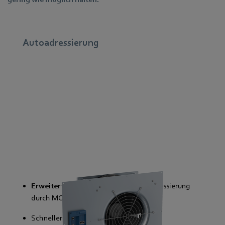
Autoadressierung
Erweiterte Funktionalität
zur Autoadressierung
durch
MODBUS DCI
Schnellere und
einfachere Installation