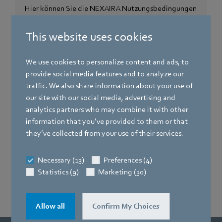
Hier können Sie die NEXAIRA Nutzungsbedingungen
herunterladen
This website uses cookies
Jetzt downloaden
We use cookies to personalize content and ads, to
provide social media features and to analyze our
traffic. We also share information about your use of
TOMs
our site with our social media, advertising and
analytics partners who may combine it with other
Hier können Sie die technischen und
information that you’ve provided to them or that
organisatorischen Maßnahmen zur Sicherstellung
they’ve collected from your use of their services.
des Datenschutzes herunterladen
Necessary (13)
Preferences (4)
Jetzt downloaden
Statistics (9)
Marketing (30)
Allow all
Confirm My Choices