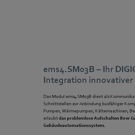
ems4.SM03B – Ihr DIG
Integration innovative
Das Modul ems4.SM03B dient als Kommunikati
Schnittstellen zur Anbindung busfähiger Kom
Pumpen, Wärmepumpen, Kältemaschinen, Befeuc
erlaubt
das problemlose Aufschalten Ihrer G
Gebäudeautomationssystem.