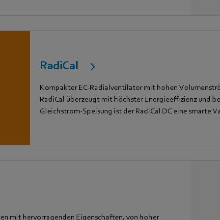
RadiCal
Kompakter EC-Radialventilator mit hohen Volumenström
RadiCal überzeugt mit höchster Energieeffizienz und be
Gleichstrom-Speisung ist der RadiCal DC eine smarte Va
ten mit hervorragenden Eigenschaften, von hoher