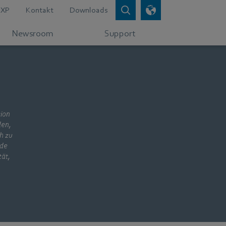
XP
Kontakt
Downloads
Newsroom
Support
tion
den,
h zu
ude
ät,