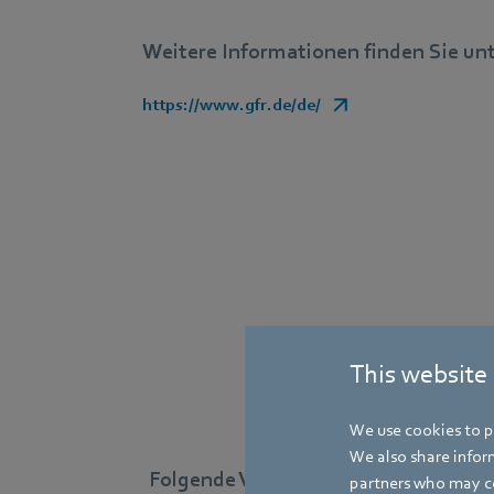
Weitere Informationen finden Sie unt
https://www.gfr.de/de/
This website
We use cookies to pe
We also share inform
Folgende Ventilatoren, die mit ein
partners who may co