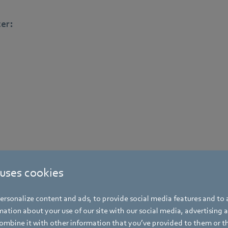
er:
 uses cookies
Passende GreenTech EC-Ventilatoren
rsonalize content and ads, to provide social media features and to a
ation about your use of our site with our social media, advertising 
em MODBUS ausgestattet sind, kommunizieren perfekt
mbine it with other information that you’ve provided to them or t