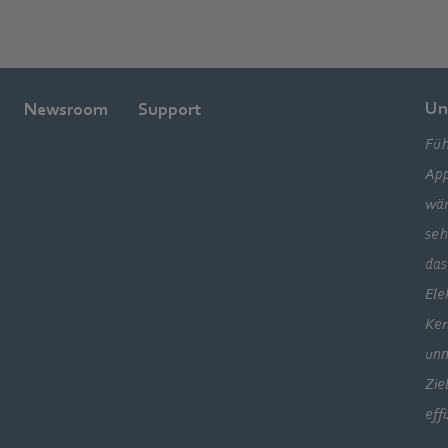
Un
Newsroom
Support
Füh
App
wär
seh
das
Ele
Ker
unm
Zie
eff