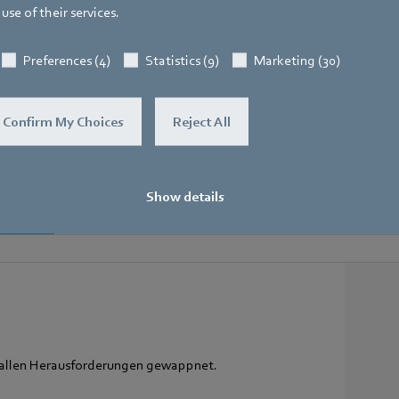
use of their services.
Preferences (4)
Statistics (9)
Marketing (30)
RadiCal im Spiralgehäuse
Confirm My Choices
Reject All
Die kompakte und unkomplizierte Systemlösung: unsere
mit Spiralgehäuse für Industrie und Raumlufttechnik.
Show details
t allen Herausforderungen gewappnet.