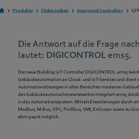
Produkte
Elektroniken
Approved Controllers
GF
Die Antwort auf die Frage na
lautet: DIGICONTROL ems5.
Der neue Building IoT Controller DIGICONTROL ems5 bein
Gebäudeautomation an Cloud- und IoT-Services und dient d
Automationslösungen in allen Bereichen moderner Gebäude
des Gebäudeautomationsnetzwerkes integriert ems5 darüb
in das Automationssystem. Mittels Erweiterungen durch 
Modbus, M-Bus, OPC, Profibus, SMI, EnOcean sowie zu Grun
ebm-papst möglich.