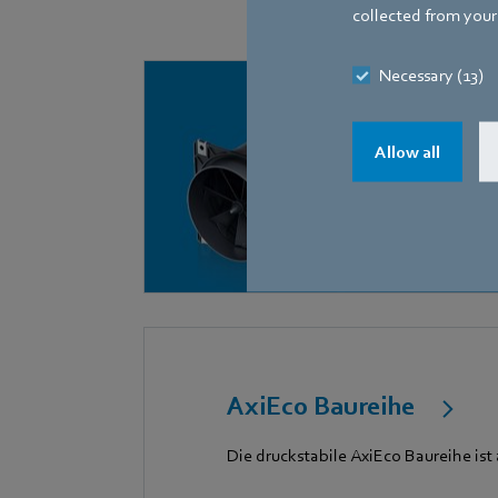
collected from your 
Necessary (13)
Allow all
AxiEco Baureihe
Die druckstabile AxiEco Baureihe is