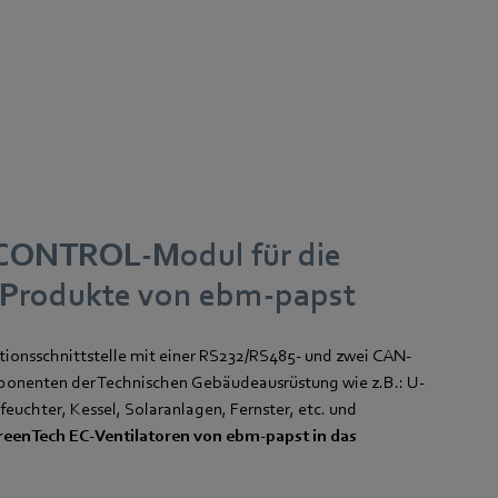
ICONTROL-Modul für die
r Produkte von ebm-papst
onsschnittstelle mit einer RS232/RS485- und zwei CAN-
ponenten der Technischen Gebäudeausrüstung wie z.B.: U-
hter, Kessel, Solaranlagen, Fernster, etc. und
reenTech EC-Ventilatoren von ebm-papst in das