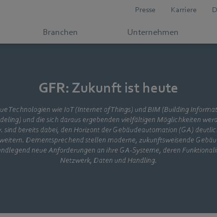
Presse
Karriere
D
Branchen
Unternehmen
GFR: Zukunft ist heute
e Technologien wie IoT (Internet of Things) und BIM (Building Informa
eling) und die sich daraus ergebenden vielfältigen Möglichkeiten wer
. sind bereits dabei, den Horizont der Gebäudeautomation (GA) deutlic
weitern. Dementsprechend stellen moderne, zukunftsweisende Gebä
undlegend neue Anforderungen an ihre GA-Systeme, deren Funktionalit
Netzwerk, Daten und Handling.