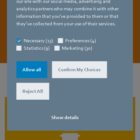
our site with our social media, advertising and
analytics partners who may combine it with other
information that you’ve provided to them or that
they’ve collected from your use of their services.
Katalog jetzt downloaden
Necessary (13)
Preferences (4)
Statistics (9)
Marketing (30)
Allow all
Confirm My Choices
Weitere Anwendungen
für
Hausgeräte
Reject All
Show details