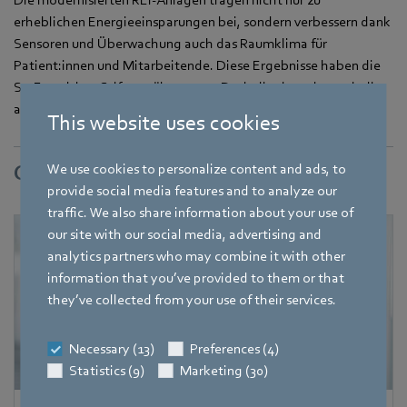
erheblichen Energieeinsparungen bei, sondern verbessern dank
Sensoren und Überwachung auch das Raumklima für
Patient:innen und Mitarbeitende. Diese Ergebnisse haben die
St. Franziskus-Stiftung überzeugt. Deshalb plant sie, auch die
anderen Einrichtungen auf EC-Ventilatoren umzurüsten.
This website uses cookies
We use cookies to personalize content and ads, to
Contact
provide social media features and to analyze our
traffic. We also share information about your use of
our site with our social media, advertising and
analytics partners who may combine it with other
information that you’ve provided to them or that
they’ve collected from your use of their services.
Necessary (13)
Preferences (4)
Statistics (9)
Marketing (30)