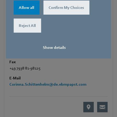
Corinna Schittenhelm
Allow all
Confirm My Choices
Referentin Fachpresse
Adresse
Reject All
Amtstraße 85
,
74673 Mulfingen - Hollenbach
,
Deutschland
Telefon
Show details
+49 7938 81-8125
Fax
+49 7938 81-98125
E-Mail
Corinna.Schittenhelm@de.ebmpapst.com