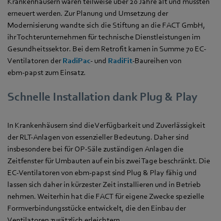
Krankenhäusern waren teilweise über 20 Jahre alt und mussten
erneuert werden. Zur Planung und Umsetzung der
Modernisierung wandte sich die Stiftung an die FACT GmbH,
ihr Tochterunternehmen für technische Dienstleistungen im
Gesundheitssektor. Bei dem Retrofit kamen in Summe 70 EC-
Ventilatoren der
RadiPac
- und
RadiFit
-Baureihen von
ebm‑papst zum Einsatz.
Schnelle Installation dank Plug & Play
In Krankenhäusern sind die Verfügbarkeit und Zuverlässigkeit
der RLT-Anlagen von essenzieller Bedeutung. Daher sind
insbesondere bei für OP-Säle zuständigen Anlagen die
Zeitfenster für Umbauten auf ein bis zwei Tage beschränkt. Die
EC-Ventilatoren von ebm‑papst sind Plug & Play fähig und
lassen sich daher in kürzester Zeit installieren und in Betrieb
nehmen. Weiterhin hat die FACT für eigene Zwecke spezielle
Formverbindungsstücke entwickelt, die den Einbau der
Ventilatoren zusätzlich erleichtern.