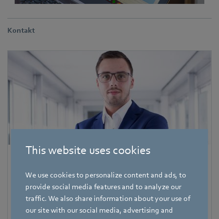
Kontakt
This website uses cookies
Pascal Schöpf
We use cookies to personalize content and ads, to
Referent Fachpresse
provide social media features and to analyze our
Adresse
traffic. We also share information about your use of
Amtstraße 85
,
74673 Mulfingen - Hollenbach
,
our site with our social media, advertising and