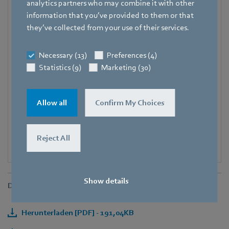
Deutschland
analytics partners who may combine it with other
information that you’ve provided to them or that
Telefon
they’ve collected from your use of their services.
+49 7938 81-7006
Fax
Necessary (13)
Preferences (4)
+49 7938 81-97006
Statistics (9)
Marketing (30)
E-Mail
Pascal.Schoepf@de.ebmpapst.com
Allow all
Confirm My Choices
Reject All
Show details
Downloads
Herunterladen [PDF] - 191,04KB