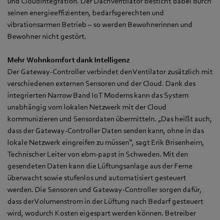
und Cloudintegration. Der Dachventilator besticht dabei durch
seinen energieeffizienten, bedarfsgerechten und
vibrationsarmen Betrieb – so werden Bewohnerinnen und
Bewohner nicht gestört.
Mehr Wohnkomfort dank Intelligenz
Der Gateway-Controller verbindet den Ventilator zusätzlich mit
verschiedenen externen Sensoren und der Cloud. Dank des
integrierten Narrow Band IoT Modems kann das System
unabhängig vom lokalen Netzwerk mit der Cloud
kommunizieren und Sensordaten übermitteln. „Das heißt auch,
dass der Gateway-Controller Daten senden kann, ohne in das
lokale Netzwerk eingreifen zu müssen“, sagt Erik Brisenheim,
Technischer Leiter von ebm‑papst in Schweden. Mit den
gesendeten Daten kann die Lüftungsanlage aus der Ferne
überwacht sowie stufenlos und automatisiert gesteuert
werden. Die Sensoren und Gateway-Controller sorgen dafür,
dass der Volumenstrom in der Lüftung nach Bedarf gesteuert
wird, wodurch Kosten eigespart werden können. Betreiber