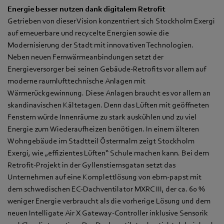
Energie besser nutzen dank digitalem Retrofit
Getrieben von dieser Vision konzentriert sich Stockholm Exergi
auf erneuerbare und recycelte Energien sowie die
Modernisierung der Stadt mit innovativen Technologien.
Neben neuen Fernwärmeanbindungen setzt der
Energieversorger bei seinen Gebäude-Retrofits vor allem auf
moderne raumlufttechnische Anlagen mit
Wärmerückgewinnung. Diese Anlagen braucht es vor allem an
skandinavischen Kältetagen. Denn das Lüften mit geöffneten
Fenstern würde Innenräume zu stark auskühlen und zu viel
Energie zum Wiederaufheizen benötigen. In einem älteren
Wohngebäude im Stadtteil Östermalm zeigt Stockholm
Exergi, wie „effizientes Lüften“ Schule machen kann. Bei dem
Retrofit-Projekt in der Gyllenstiernsgatan setzt das
Unternehmen auf eine Komplettlösung von ebm‑papst mit
dem schwedischen EC-Dachventilator MXRC III, der ca. 60 %
weniger Energie verbraucht als die vorherige Lösung und dem
neuen Intelligate Air X Gateway-Controller inklusive Sensorik