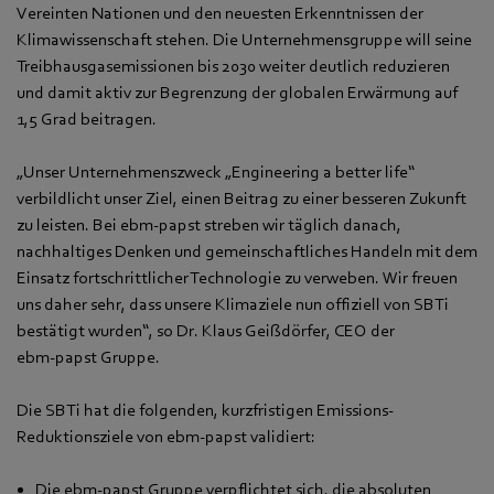
Vereinten Nationen und den neuesten Erkenntnissen der
Klimawissenschaft stehen. Die Unternehmensgruppe will seine
Treibhausgasemissionen bis 2030 weiter deutlich reduzieren
und damit aktiv zur Begrenzung der globalen Erwärmung auf
1,5 Grad beitragen.
„Unser Unternehmenszweck „Engineering a better life“
verbildlicht unser Ziel, einen Beitrag zu einer besseren Zukunft
zu leisten. Bei ebm‑papst streben wir täglich danach,
nachhaltiges Denken und gemeinschaftliches Handeln mit dem
Einsatz fortschrittlicher Technologie zu verweben. Wir freuen
uns daher sehr, dass unsere Klimaziele nun offiziell von SBTi
bestätigt wurden“, so Dr. Klaus Geißdörfer, CEO der
ebm‑papst Gruppe.
Die SBTi hat die folgenden, kurzfristigen Emissions-
Reduktionsziele von ebm‑papst validiert:
Die ebm‑papst Gruppe verpflichtet sich, die absoluten