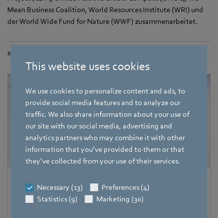
Mean Business Coalition, World Resources Institute (WRI) und
der World Wide Fund for Nature (WWF) zusammenarbeitet.
Kontakt
This website uses cookies
We use cookies to personalize content and ads, to
provide social media features and to analyze our
traffic. We also share information about your use of
our site with our social media, advertising and
analytics partners who may combine it with other
information that you’ve provided to them or that
they’ve collected from your use of their services.
Hauke Hannig
Necessary (13)
Preferences (4)
Statistics (9)
Marketing (30)
Bereichsleiter Unternehmenskommunikation & Politik
Pressesprecher ebm-papst Gruppe