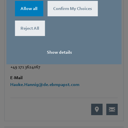
Adresse
Allow all
Confirm My Choices
Bachmühle 2
,
74673 Mulfingen
,
Deutschland
Telefon
Reject All
+49 7938 81-7105
Fax
+49 7938 81-97105
Show details
Mobile
+49 171 3624067
E-Mail
Hauke.Hannig@de.ebmpapst.com