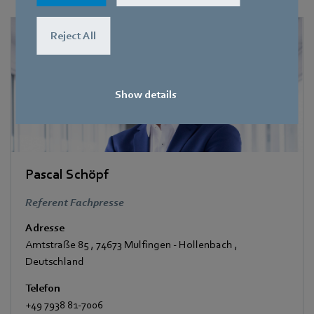
Reject All
Show details
Pascal Schöpf
Referent Fachpresse
Adresse
Amtstraße 85
,
74673 Mulfingen - Hollenbach
,
Deutschland
Telefon
+49 7938 81-7006