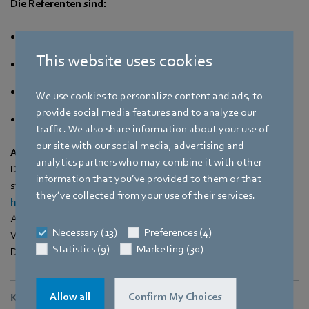
Die Referenten sind:
Stephan Jendrallek (Fa. Jendrallek Lüftungsanlagen)
This website uses cookies
Markus Prinz (FACT GmbH)
Tobias Pfänder (Pfänder GmbH)
We use cookies to personalize content and ads, to
provide social media features and to analyze our
Dieter Hildebrandt (Breuell & Hilgendfeldt GmbH).
traffic. We also share information about your use of
our site with our social media, advertising and
Anmeldung und Vesperpaket
analytics partners who may combine it with other
Das Retrofitvesper 6.0 findet am 28.11.2024 von 9 bis 10 Uhr
information that you’ve provided to them or that
statt, die Teilnahme ist kostenlos, Anmeldung unter
they’ve collected from your use of their services.
https://www.ebmpapst.events/retrofitvesper6
Alle Teilnehmer, die sich bis 18.11.2024 anmelden, erhalten ein
Necessary (13)
Preferences (4)
Vesperpaket von ebm‑papst. Die Veranstaltung findet auf
Statistics (9)
Marketing (30)
Deutsch statt.
Allow all
Confirm My Choices
Kontakt