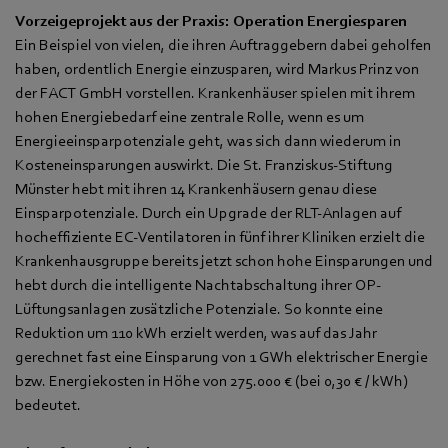
Vorzeigeprojekt aus der Praxis: Operation Energiesparen
Ein Beispiel von vielen, die ihren Auftraggebern dabei geholfen
haben, ordentlich Energie einzusparen, wird Markus Prinz von
der FACT GmbH vorstellen. Krankenhäuser spielen mit ihrem
hohen Energiebedarf eine zentrale Rolle, wenn es um
Energieeinsparpotenziale geht, was sich dann wiederum in
Kosteneinsparungen auswirkt. Die St. Franziskus-Stiftung
Münster hebt mit ihren 14 Krankenhäusern genau diese
Einsparpotenziale. Durch ein Upgrade der RLT-Anlagen auf
hocheffiziente EC-Ventilatoren in fünf ihrer Kliniken erzielt die
Krankenhausgruppe bereits jetzt schon hohe Einsparungen und
hebt durch die intelligente Nachtabschaltung ihrer OP-
Lüftungsanlagen zusätzliche Potenziale. So konnte eine
Reduktion um 110 kWh erzielt werden, was auf das Jahr
gerechnet fast eine Einsparung von 1 GWh elektrischer Energie
bzw. Energiekosten in Höhe von 275.000 € (bei 0,30 € / kWh)
bedeutet.