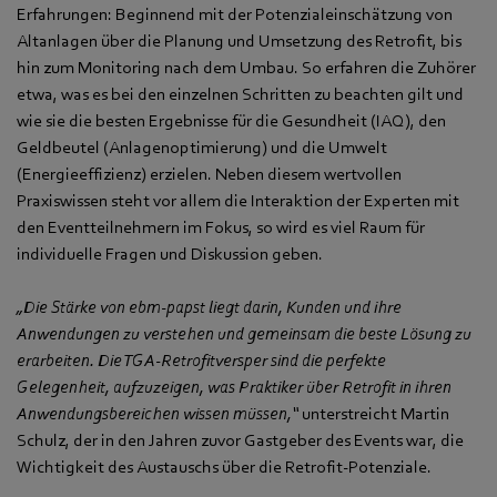
Erfahrungen: Beginnend mit der Potenzialeinschätzung von
Altanlagen über die Planung und Umsetzung des Retrofit, bis
hin zum Monitoring nach dem Umbau. So erfahren die Zuhörer
etwa, was es bei den einzelnen Schritten zu beachten gilt und
wie sie die besten Ergebnisse für die Gesundheit (IAQ), den
Geldbeutel (Anlagenoptimierung) und die Umwelt
(Energieeffizienz) erzielen. Neben diesem wertvollen
Praxiswissen steht vor allem die Interaktion der Experten mit
den Eventteilnehmern im Fokus, so wird es viel Raum für
individuelle Fragen und Diskussion geben.
„Die Stärke von ebm‑papst liegt darin, Kunden und ihre
Anwendungen zu verstehen und gemeinsam die beste Lösung zu
erarbeiten. Die TGA-Retrofitversper sind die perfekte
Gelegenheit, aufzuzeigen, was Praktiker über Retrofit in ihren
Anwendungsbereichen wissen müssen,“
unterstreicht Martin
Schulz, der in den Jahren zuvor Gastgeber des Events war, die
Wichtigkeit des Austauschs über die Retrofit-Potenziale.