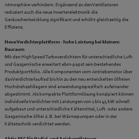
Atmosphäre verhindern. Ergänzend zu den Ventilatoren
reduziert auch die neue Inverterelektronik die
Geräuschentwicklung signifikant und erhöht gleichzeitig die
Effizienz.
Neue Verdichterplattform - hohe Leistung bei kleinem
Bauraum
Mit den HighSpeed Turboverdichtern für unterschiedliche Luft-
und Gasgemische erweitert ebm‑papst sein bestehendes
Produktportfolio. Alle Komponenten vom Antriebsmotor über
das Verdichterlaufrad bis hin zu den neu entwickelten ölfreien
Hochdrehzahllagern sind anwendungsspezifisch aufeinander
abgestimmt. Als kompakte Plattformlösung konzipiert können
individuelle Verdichter mit Leistungen von 1 bis 45 kW schnell
aufgebaut und unterschiedliche Kältemittel, Luft- oder andere
Gasgemische ölfrei z. B. bei Wärmepumpen oder in der
Kältetechnik verdichtet werden.
Aktiv-PFC für Radial- und Axialventilatoren