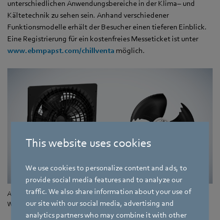
unterschiedlichen Anwendungsbereiche in der Klima– und
Kältetechnik zu sehen sein. Anhand verschiedener
Funktionsmodelle erhält der Besucher einen tieferen Einblick.
Eine Registrierung für ein kostenfreies Messeticket ist unter
www.ebmpapst.com/chillventa
möglich.
This website uses cookies
We use cookies to personalize content and ads, to
provide social media features and to analyze our
traffic. We also share information about your use of
AxiEco Plug-in (links) und AxiTone (rechts) arbeiten besonders leise in
our site with our social media, advertising and
Wärmepumpen.
analytics partners who may combine it with other