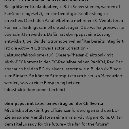
Bei größeren Kühlaufgaben, z. B. in Serverräumen, werden oft
FanGrids eingesetzt, um die benötigte Kühlleistung zu
erreichen. Durch den Parallelbetrieb mehrerer EC-Ventilatoren
können allerdings schnell die zulässigen Oberwellengrenzwerte
überschritten werden. Dafür hat ebm‑papst eine Lösung
entwickelt, bei der der Stromoberwellenfilter bereits integriert
ist: die Aktiv-PFC (Power Factor Correction -
Leistungsfaktorkorrektur). Diese 3-Phasen-Elektronik mit
Aktiv-PFC kommt in den EC-Radialbaureihen RadiCal, RadiPac
aber auch bei den EC-Axialventilatoren wie z. B. den AxiBlade
zum Einsatz. So können Stromspitzen um bis zu 50 % reduziert
werden, was zu einer Einsparung bei den
Infrastrukturkomponenten führt.
ebm‑papst mit Expertenvortrag auf der Chillventa
Mit Blick auf zukünftige Effizienzanforderungen und den EU-
Zielen spielen Ventilatoren eine immer wichtigere Rolle. Unter
dem Titel „Ready for the future – the fan for the future“