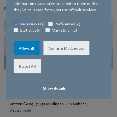
information that you’ve provided to them or that
Kontakt
they’ve collected from your use of their services.
Necessary (13)
Preferences (4)
Statistics (9)
Marketing (30)
Allow all
Confirm My Choices
Reject All
Corinna Schittenhelm
Referentin Fachpresse
Show details
Adresse
Amtstraße 85
,
74673 Mulfingen - Hollenbach
,
Deutschland