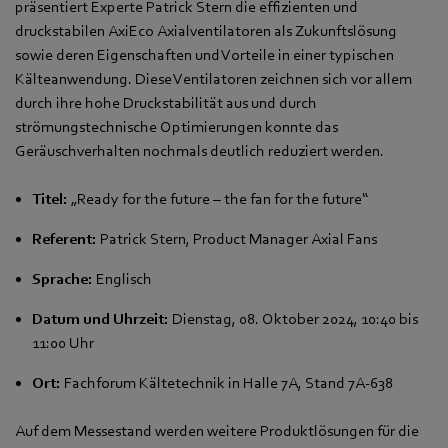
präsentiert Experte Patrick Stern die effizienten und
druckstabilen AxiEco Axialventilatoren als Zukunftslösung
sowie deren Eigenschaften und Vorteile in einer typischen
Kälteanwendung. Diese Ventilatoren zeichnen sich vor allem
durch ihre hohe Druckstabilität aus und durch
strömungstechnische Optimierungen konnte das
Geräuschverhalten nochmals deutlich reduziert werden.
Titel:
„Ready for the future – the fan for the future“
Referent:
Patrick Stern, Product Manager Axial Fans
Sprache:
Englisch
Datum und Uhrzeit:
Dienstag, 08. Oktober 2024, 10:40 bis
11:00 Uhr
Ort:
Fachforum Kältetechnik in Halle 7A, Stand 7A-638
Auf dem Messestand werden weitere Produktlösungen für die