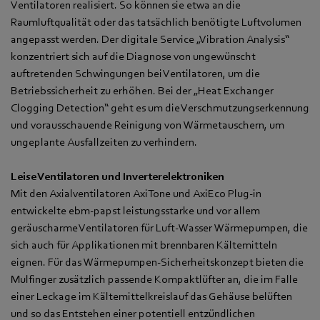
Ventilatoren realisiert. So können sie etwa an die
Raumluftqualität oder das tatsächlich benötigte Luftvolumen
angepasst werden. Der digitale Service „Vibration Analysis“
konzentriert sich auf die Diagnose von ungewünscht
auftretenden Schwingungen bei Ventilatoren, um die
Betriebssicherheit zu erhöhen. Bei der „Heat Exchanger
Clogging Detection“ geht es um die Verschmutzungserkennung
und vorausschauende Reinigung von Wärmetauschern, um
ungeplante Ausfallzeiten zu verhindern.
Leise Ventilatoren und Inverterelektroniken
Mit den Axialventilatoren AxiTone und AxiEco Plug-in
entwickelte ebm‑papst leistungsstarke und vor allem
geräuscharme Ventilatoren für Luft-Wasser Wärmepumpen, die
sich auch für Applikationen mit brennbaren Kältemitteln
eignen.
Für das Wärmepumpen-Sicherheitskonzept bieten die
Mulfinger zusätzlich passende Kompaktlüfter an, die im Falle
einer Leckage im Kältemittelkreislauf das Gehäuse belüften
und so das Entstehen einer potentiell entzündlichen