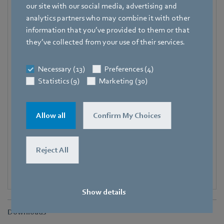
our site with our social media, advertising and
Adresse
analytics partners who may combine it with other
Amtstraße 85
,
74673 Mulfingen - Hollenbach
,
information that you’ve provided to them or that
Deutschland
they’ve collected from your use of their services.
Telefon
+49 7938 81-7006
Necessary (13)
Preferences (4)
Statistics (9)
Marketing (30)
Fax
+49 7938 81-97006
E-Mail
Allow all
Confirm My Choices
Pascal.Schoepf@de.ebmpapst.com
Reject All
Show details
Downloads