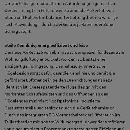
Um auch den gesundheitlichen Anforderungen gerecht zu
werden, reinigt ein Filter die einströmende Außenluft von
Staub und Pollen. Ein balancierter Lüftungsbetrieb wird – je
nach Anwendung – durch zwei Geräte je Raum oder Zone
sichergestellt.
Steile Kennlinie, energieeffizient und leise
Der neue AxiRev 126 von ebm‑papst, der speziell für dezentrale
Wohnungslüftung entwickelt worden ist, besitzt eine
einzigartige Formgebung: Das nahezu symmetrische
Flügeldesign sorgt dafür, dass die Kennlinie und damit die
geförderte Luftmenge in beiden Drehrichtungen nahezu
identisch ist. Dieses patentierte Flügeldesign mit den
markanten Schaufelspitzen und den Öffnungen an den
Flügelenden minimiert Kopfspaltwirbel induzierte
Geräuschanteile und senkt dadurch die Geräuschemission.
Durch den integrierten EC-Motor arbeitet der Lüfter auch im
Teillastbetrieb mit hohem Wirkungsgrad. Anwender profitieren
von einer um bis zu 7 Prozentpunkte gesteigerten Effizienz und