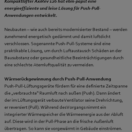
Kompaktlüfter AxiRev 126 hat ebm‑papst eine
energieeffiziente und leise Lösung für Push-Pull-
Anwendungen entwickelt.
Neubauten – wie auch bereits modernisierter Bestand – werden
zunehmend energetisch gedämmt und damit luftdicht
verschlossen. Sogenannte Push-Pull-Systeme sind eine
praktikable Lösung, um durch Luftaustausch Schäden an der
Bausubstanz oder gesundheitliche Beeinträchtigungen durch
eine schlechte Atemluftqualität zu vermeiden.
Wärmerückgewinnung durch Push-Pull-Anwendung
Push-Pull-Lüftungsgeräte fördern für eine definierte Zeitspanne
die „verbrauchte“ Raumluft nach außen (Push). Dann ändert
der im Lüftungsgerät verbaute Ventilator seine Drehrichtung,
er reversiert (Pull). Während des Vorgangs nimmt ein
integrierter Wärmespeicher die Wärmeenergie aus der Abluft
auf. Diese wird in der Pull-Phase an die frische Außenluft
übertragen. So kann sie vorgewärmt in Gebäude einströmen.