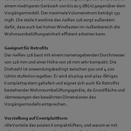
einem niedrigeren Geräusch von bis zu 5 dB(A) gegenüber dem
Vorgängermodell. Der maximale Volumenstrom beträgt 132
m3/h. Die steile Kennlinie des AxiRev 126 sorgt außerdem
dafür, dass auch bei hohen Windlasten im Außenbereich die
Wohnraumbelüftungseinheit effizient arbeiten kann.
Geeignet für Retrofits
Der AxiRev 126 baut mit einem namensgebenden Durchmesser
von 126 mm und einer Höhe von 26 mm sehr kompakt. Die
Drehzahl ist anwendungsbedingt zwischen 500 und 4.200
U/min stufenlos regelbar. Er wird als plug-and-play-fähiges
Komplettsystem geliefert und eignet sich auch für Retrofits
bestehender Wohnraumbelüftungsgeräte, da Grundfläche und
Abmessungen den bewährten Dimensionen des
Vorgängermodells entsprechen..
Vorstellung auf Eventplattform
Alle Vorteile des axialen Kompaktlüfters, und warum er mit