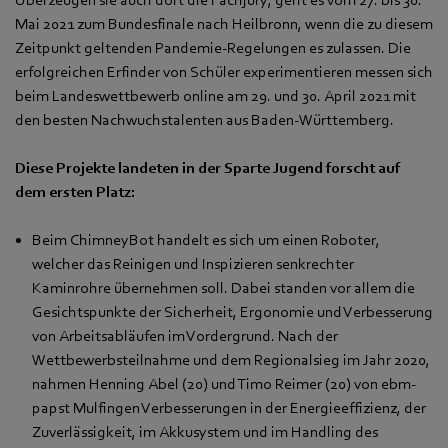
Mai 2021 zum Bundesfinale nach Heilbronn, wenn die zu diesem
Zeitpunkt geltenden Pandemie-Regelungen es zulassen. Die
erfolgreichen Erfinder von Schüler experimentieren messen sich
beim Landeswettbewerb online am 29. und 30. April 2021 mit
den besten Nachwuchstalenten aus Baden-Württemberg.
Diese Projekte landeten in der Sparte Jugend forscht auf
dem ersten Platz:
Beim ChimneyBot handelt es sich um einen Roboter,
welcher das Reinigen und Inspizieren senkrechter
Kaminrohre übernehmen soll. Dabei standen vor allem die
Gesichtspunkte der Sicherheit, Ergonomie und Verbesserung
von Arbeitsabläufen im Vordergrund. Nach der
Wettbewerbsteilnahme und dem Regionalsieg im Jahr 2020,
nahmen Henning Abel (20) und Timo Reimer (20) von ebm-
papst Mulfingen Verbesserungen in der Energieeffizienz, der
Zuverlässigkeit, im Akkusystem und im Handling des