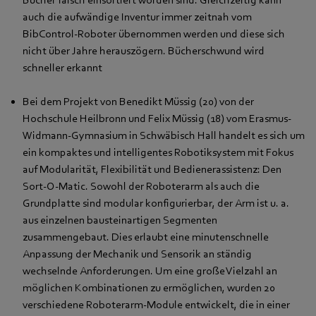
auch die aufwändige Inventur immer zeitnah vom
BibControl-Roboter übernommen werden und diese sich
nicht über Jahre herauszögern. Bücherschwund wird
schneller erkannt
Bei dem Projekt von Benedikt Müssig (20) von der
Hochschule Heilbronn und Felix Müssig (18) vom Erasmus-
Widmann-Gymnasium in Schwäbisch Hall handelt es sich um
ein kompaktes und intelligentes Robotiksystem mit Fokus
auf Modularität, Flexibilität und Bedienerassistenz: Den
Sort-O-Matic. Sowohl der Roboterarm als auch die
Grundplatte sind modular konfigurierbar, der Arm ist u. a.
aus einzelnen bausteinartigen Segmenten
zusammengebaut. Dies erlaubt eine minutenschnelle
Anpassung der Mechanik und Sensorik an ständig
wechselnde Anforderungen. Um eine große Vielzahl an
möglichen Kombinationen zu ermöglichen, wurden 20
verschiedene Roboterarm-Module entwickelt, die in einer