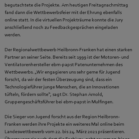
begutachtete die Projekte. Am heutigen Freitagnachmittag
fand dann die Wettbewerbsfeier mit der Ehrung ebenfalls
online statt. In die virtuellen Projekträume konnte die Jury
anschließend noch zu Feedbackgesprächen eingeladen
werden.
Der Regionalwettbewerb Heilbronn-Franken hat einen starken
Partner an seiner Seite. Bereits seit 1999 ist der Motoren- und
Ventilatorenhersteller ebm-papst Patenunternehmen des
Wettbewerbs. „Wir engagieren uns sehr gerne für Jugend
forscht, da wir der festen Überzeugung sind, dass ein
Technologieführer junge Menschen, die an Innovationen
tüfteln, fördern sollte“, sagt Dr. Stephan Arnold,
Gruppengeschäftsführer bei ebm-papst in Mulfingen.
Die Sieger von Jugend forscht aus der Region Heilbronn-
Franken werden ihre Projekte ein weiteres Mal online beim
Landeswettbewerb vom 22. bis 24. März 2021 präsentieren.
Überzeugen sie auch dort die Fachjury, geht es vom 27. bis 30.