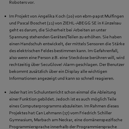
Roboters vor.
Im Projekt von Angelika Koch (20) von ebm-papst Mulfingen
und Pascal Boschet (21) von ZIEHL-ABEGG SE in Künzelsau
geht es darum, die Sicherheit bei Arbeiten an unter
Spannung stehenden Geräten/Teilen zu erhöhen. Sie haben
einen Handschuh entwickelt, der mittels Sensoren die Stärke
des elektrischen Feldes bestimmen kann. Im Gefahrenfall,
also wenn eine Person z.B. eine Steckdose berühren will, wird
rechtzeitig über SecuGlove! Alarm geschlagen. Der Benutzer
bekommt zusätzlich über ein Display alle wichtigen
Informationen angezeigt und kann so schnell reagieren.
Jeder hat im Schulunterricht schon einmal die Ableitung
einer Funktion gebildet. Jedoch ist es auch möglich Teile
eines Computerprogramms abzuleiten. Im Rahmen dieses
Projektes hat Can Lehmann (17) vom Friedrich Schiller
Gymnasium, Marbach am Neckar, eine domänenspezifische
Programmiersprache innerhalb der Programmiersprache