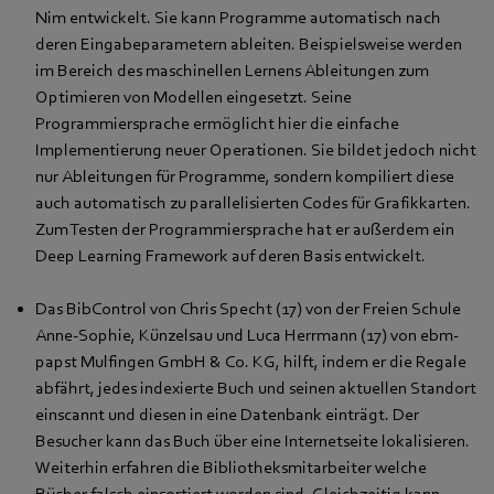
Nim entwickelt. Sie kann Programme automatisch nach
deren Eingabeparametern ableiten. Beispielsweise werden
im Bereich des maschinellen Lernens Ableitungen zum
Optimieren von Modellen eingesetzt. Seine
Programmiersprache ermöglicht hier die einfache
Implementierung neuer Operationen. Sie bildet jedoch nicht
nur Ableitungen für Programme, sondern kompiliert diese
auch automatisch zu parallelisierten Codes für Grafikkarten.
Zum Testen der Programmiersprache hat er außerdem ein
Deep Learning Framework auf deren Basis entwickelt.
Das BibControl von Chris Specht (17) von der Freien Schule
Anne-Sophie, Künzelsau und Luca Herrmann (17) von ebm-
papst Mulfingen GmbH & Co. KG, hilft, indem er die Regale
abfährt, jedes indexierte Buch und seinen aktuellen Standort
einscannt und diesen in eine Datenbank einträgt. Der
Besucher kann das Buch über eine Internetseite lokalisieren.
Weiterhin erfahren die Bibliotheksmitarbeiter welche
Bücher falsch einsortiert worden sind. Gleichzeitig kann