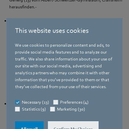
herausfinden.-
Moritz Kälber (14) und Mihail Ichim (14) vom Ganerben-
Gymnasium, Künzelsau, entwickelten im Zeitraum der
This website uses cookies
letzten Monate einen humanoiden Roboterarm, welcher
sowohl Bewegungen speichern und wiederholen als auch in
We use cookies to personalize content and ads, to
Sondersituationen ferngesteuert werden kann. Die
provide social media features and to analyze our
Steuerung ist dabei innovativ, da sie wie eine Schiene am
traffic. We also share information about your use of
Arm eines Menschen befestigt werden kann und somit eine
our site with our social media, advertising and
Brücke zwischen Hardware in Form eines Roboterarmes und
analytics partners who may combine it with other
dem Geiste des Menschen schafft, weil dieser durch seine
information that you’ve provided to them or that
eigenen Bewegungen die Kontrolle über den Roboter
they’ve collected from your use of their services.
übernimmt.
Necessary (13)
Preferences (4)
Oscar Traphöner (12) vom Gymnasium bei St. Michael,
Statistics (9)
Marketing (30)
Schwäbisch Hall, untersucht den Mpemba-Effekt: Gefriert
Heißes Wasser schneller als kaltes Wasser? Wasser mit
unterschiedlichen Temperaturen wird in kleine Gefäße