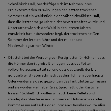
Schwäbisch Hall, beschäftige sich im Rahmen ihres
Projektes mit den Auswirkungen der letzten trockenen
Sommer auf ein Waldstück in der Nähe Schwäbisch Hall,
dass die letzten 20-30 Jahre nicht bewirtschaftet wurde und
Untersuche wie sich der Wald in den letzten Jahren
entwickelt hat insbesondere bzgl. der trockenen heißen
Sommer der letzten Jahre und der milden und
Niederschlagsarmen Winter.
Oft steht bei der Werbung von Fertigfutter für Hühner, dass
die Hühner damit große Eier legen, dass das Futter
vollwertig ausgestattet sei und dass das Eigelb der Eier
goldgelb wird - aber schmeckt es den Hühnern überhaupt?
Oder werden sie dazu gezwungen das Fertigfutter zu fressen
und sie würden viel lieber Gras, Spaghetti oder Kartoffeln
fressen? Schließlich wollen wir auch keine Pellets und
ständig das Gleiche essen. Schmecken Hühner etwas oder
kommt es nur auf Farbe oder Form an? Das alles wollte Alisa
Gerwig (13) vom Albert-Schweitzer-Gymnasium, Crailsheim