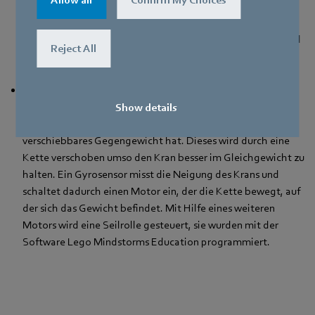
Allow all
Confirm My Choices
gefüllt. Das eine Gefäß wird mit heißem, das andere mit
kaltem Wasser befüllt. Eine Kältemischung kühlt beide
Gefäße auf -18 Grad herunter. Nun wird genau gestoppt und
Reject All
regelmäßig kontrolliert, ob das Wasser schon gefroren ist.
Jan Schreiber (12) und Nathanael Majewski (13) vom
Gymnasium bei St. Michael, Schwäbisch Hall, haben ein
Show details
Kran Modell aus Lego-Mindstorms und Holz gebaut, das ein
verschiebbares Gegengewicht hat. Dieses wird durch eine
Kette verschoben umso den Kran besser im Gleichgewicht zu
halten. Ein Gyrosensor misst die Neigung des Krans und
schaltet dadurch einen Motor ein, der die Kette bewegt, auf
der sich das Gewicht befindet. Mit Hilfe eines weiteren
Motors wird eine Seilrolle gesteuert, sie wurden mit der
Software Lego Mindstorms Education programmiert.